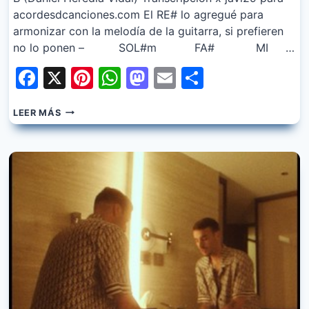
acordesdcanciones.com El RE# lo agregué para
armonizar con la melodía de la guitarra, si prefieren
no lo ponen – SOL#m FA# MI …
Facebook
X
Pinterest
WhatsApp
Mastodon
Email
Share
RELS
LEER MÁS
B
–
YO
PRIMERO