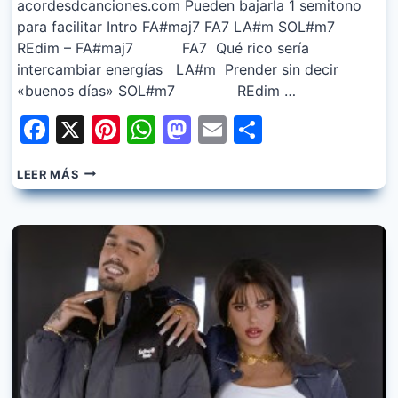
acordesdcanciones.com Pueden bajarla 1 semitono
para facilitar Intro FA#maj7 FA7 LA#m SOL#m7
REdim – FA#maj7 FA7 Qué rico sería
intercambiar energías LA#m Prender sin decir
«buenos días» SOL#m7 REdim …
Facebook
X
Pinterest
WhatsApp
Mastodon
Email
Share
RELS
LEER MÁS
B
–
COMO
DORMISTE?