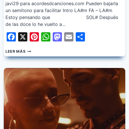
javi29 para acordesdcanciones.com Pueden bajarla
un semitono para facilitar Intro LA#m FA – LA#m
Estoy pensando que SOL# Después
de las doce lo he vuelto a…
Facebook
X
Pinterest
WhatsApp
Mastodon
Email
Share
NICKI
LEER MÁS
NICOLE,
RELS
B
–
QUE
LE
PASA
CONMIGO?