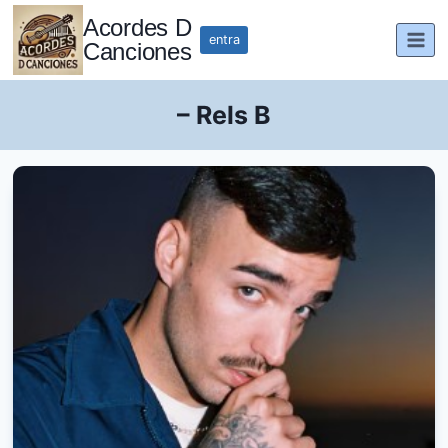
Saltar
Acordes D
al
entra
Canciones
contenido
– Rels B