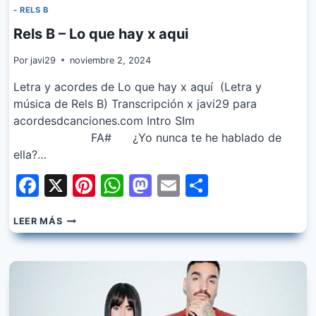
- RELS B
Rels B – Lo que hay x aqui
Por
javi29
noviembre 2, 2024
Letra y acordes de Lo que hay x aquí (Letra y
música de Rels B) Transcripción x javi29 para
acordesdcanciones.com Intro SIm
FA# ¿Yo nunca te he hablado de
ella?…
Facebook
X
Pinterest
WhatsApp
Mastodon
Email
Share
RELS
LEER MÁS
B
–
LO
QUE
HAY
X
AQUI