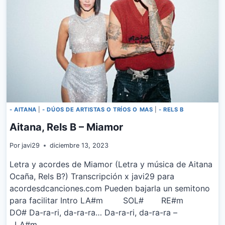
- AITANA
|
- DÚOS DE ARTISTAS O TRÍOS O MAS
|
- RELS B
Aitana, Rels B – Miamor
Por
javi29
diciembre 13, 2023
Letra y acordes de Miamor (Letra y música de Aitana
Ocaña, Rels B?) Transcripción x javi29 para
acordesdcanciones.com Pueden bajarla un semitono
para facilitar Intro LA#m SOL# RE#m
DO# Da-ra-ri, da-ra-ra… Da-ra-ri, da-ra-ra –
LA#m …