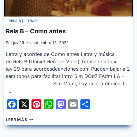
- RELS B
|
- TRAP
Rels B – Como antes
Por
javi29
septiembre 12, 2022
Letra y acordes de Como antes Letra y música
de Rels B (Daniel Heredia Vidal) Transcripción x
javi29 para acordesdcanciones.com Pueden bajarla 2
semitonos para facilitar Intro SIm DO#7 FA#m LA –
SIm Mami, hoy quiero dedicarte
…
Facebook
X
Pinterest
WhatsApp
Mastodon
Email
Share
RELS
LEER MÁS
B
–
COMO