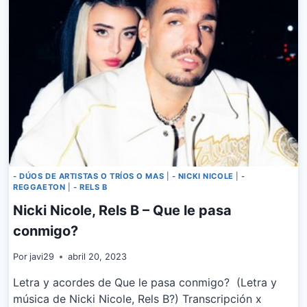
ME
GUSTAS
NATURAL
- DÚOS DE ARTISTAS O TRÍOS O MAS
|
- NICKI NICOLE
|
-
REGGAETON
|
- RELS B
Nicki Nicole, Rels B – Que le pasa
conmigo?
Por
javi29
abril 20, 2023
Letra y acordes de Que le pasa conmigo? (Letra y
música de Nicki Nicole, Rels B?) Transcripción x