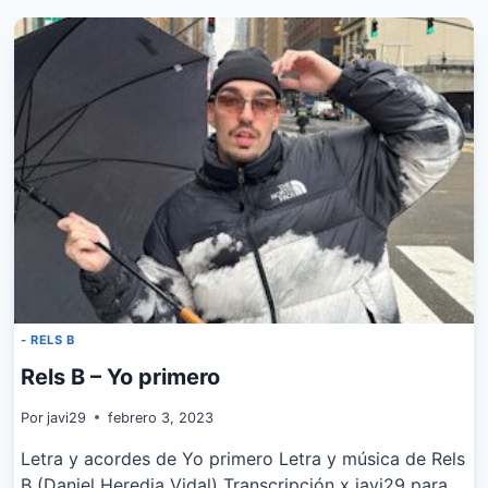
A
MI
- RELS B
Rels B – Yo primero
Por
javi29
febrero 3, 2023
Letra y acordes de Yo primero Letra y música de Rels
B (Daniel Heredia Vidal) Transcripción x javi29 para