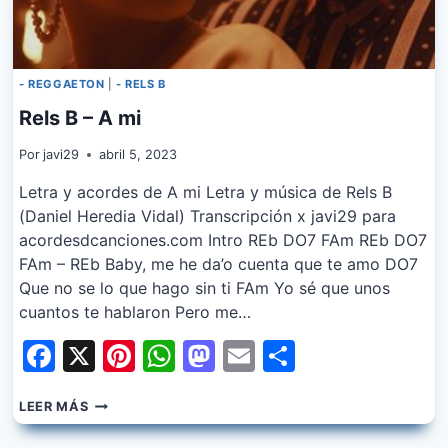
- REGGAETON
|
- RELS B
Rels B – A mi
Por
javi29
abril 5, 2023
Letra y acordes de A mi Letra y música de Rels B
(Daniel Heredia Vidal) Transcripción x javi29 para
acordesdcanciones.com Intro REb DO7 FAm REb DO7
FAm – REb Baby, me he da’o cuenta que te amo DO7
Que no se lo que hago sin ti FAm Yo sé que unos
cuantos te hablaron Pero me…
Facebook
X
Pinterest
WhatsApp
Mastodon
Email
Share
RELS
LEER MÁS
B
–