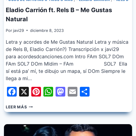
Eladio Carrión ft. Rels B – Me Gustas
Natural
Por
javi29
diciembre 8, 2023
Letra y acordes de Me Gustas Natural Letra y música
de Rels B, Eladio Carrión?) Transcripción x javi29
para acordesdcanciones.com Intro FAm SOL7 DOm
FAm SOL7 DOm MIdim – FAm SOL7 Ella
sí está pa’ mí, te dibujo un mapa, sí DOm Siempre le
llega a mi…
Facebook
X
Pinterest
WhatsApp
Mastodon
Email
Share
ELADIO
LEER MÁS
CARRIÓN
FT.
RELS
B
–