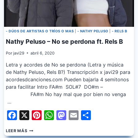
- DÚOS DE ARTISTAS O TRÍOS O MAS
|
- NATHY PELUSO
|
- RELS B
Nathy Peluso – No se perdona ft. Rels B
Por
javi29
abril 6, 2020
Letra y acordes de No se perdona (Letra y música
de Nathy Peluso, Rels B?) Transcripción x javi29 para
acordesdcanciones.com Pueden bajarla 4 semitonos
para facilitar Intro FA#m SOL#7 DO#m –
FA#m No hay mal que por bien no venga
…
Facebook
X
Pinterest
WhatsApp
Mastodon
Email
Share
NATHY
LEER MÁS
PELUSO