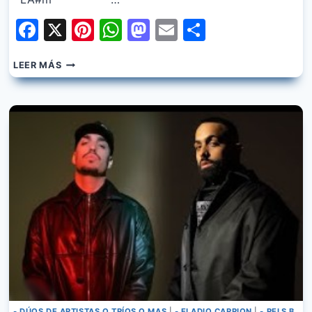
Facebook
X
Pinterest
WhatsApp
Mastodon
Email
Share
AITANA,
LEER MÁS
RELS
B
–
MIAMOR
- DÚOS DE ARTISTAS O TRÍOS O MAS
|
- ELADIO CARRION
|
- RELS B