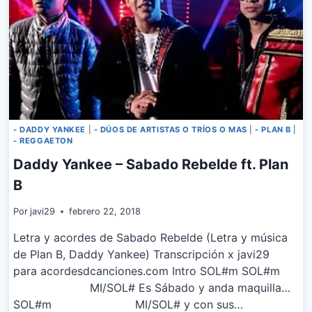
- DADDY YANKEE
|
- DÚOS DE ARTISTAS O TRÍOS O MAS
|
- PLAN B
|
- REGGAETON
Daddy Yankee – Sabado Rebelde ft. Plan
B
Por
javi29
febrero 22, 2018
Letra y acordes de Sabado Rebelde (Letra y música
de Plan B, Daddy Yankee) Transcripción x javi29
para acordesdcanciones.com Intro SOL#m SOL#m
MI/SOL# Es Sábado y anda maquilla…
SOL#m MI/SOL# y con sus…