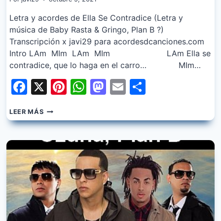
Letra y acordes de Ella Se Contradice (Letra y
música de Baby Rasta & Gringo, Plan B ?)
Transcripción x javi29 para acordesdcanciones.com
Intro LAm MIm LAm MIm LAm Ella se
contradice, que lo haga en el carro… MIm…
Facebook
X
Pinterest
WhatsApp
Mastodon
Email
Share
BABY
LEER MÁS
RASTA
&
GRINGO
–
ELLA
SE
CONTRADICE
FT.
PLAN
B