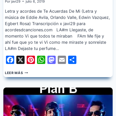
Por
javi29
julio 6, 2019
Letra y acordes de Te Acuerdas De Mi (Letra y
música de Eddie Avila, Orlando Valle, Edwin Vazquez,
Egbert Rosa) Transcripción x javi29 para
acordesdcanciones.com LA#m Llegaste, de
momento Vi que todos te miraban FAm Me fije y
ahí fue que yo te vi Vi como me miraste y sonreíste
LA#m Dejaste tu perfume…
Facebook
X
Pinterest
WhatsApp
Mastodon
Email
Share
PLAN
LEER MÁS
B
–
TE
ACUERDAS
DE
MI