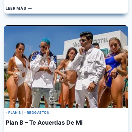
OZUNA,
LEER MÁS
DADDY
YANKEE,
PLAN
B
–
EL
DESORDEN
- PLAN B
|
- REGGAETON
Plan B – Te Acuerdas De Mi