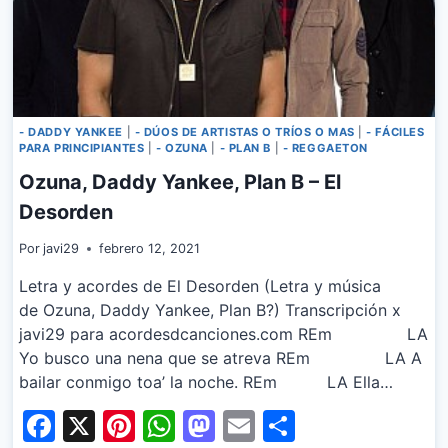
- DADDY YANKEE
|
- DÚOS DE ARTISTAS O TRÍOS O MAS
|
- FÁCILES
PARA PRINCIPIANTES
|
- OZUNA
|
- PLAN B
|
- REGGAETON
Ozuna, Daddy Yankee, Plan B – El
Desorden
Por
javi29
febrero 12, 2021
Letra y acordes de El Desorden (Letra y música
de Ozuna, Daddy Yankee, Plan B?) Transcripción x
javi29 para acordesdcanciones.com REm LA
Yo busco una nena que se atreva REm LA A
bailar conmigo toa’ la noche. REm LA Ella…
Facebook
X
Pinterest
WhatsApp
Mastodon
Email
Share