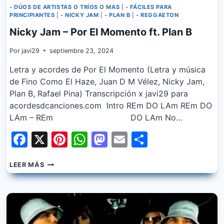
- DÚOS DE ARTISTAS O TRÍOS O MAS
|
- FÁCILES PARA
PRINCIPIANTES
|
- NICKY JAM
|
- PLAN B
|
- REGGAETON
Nicky Jam – Por El Momento ft. Plan B
Por
javi29
septiembre 23, 2024
Letra y acordes de Por El Momento (Letra y música
de Fino Como El Haze, Juan D M Vélez, Nicky Jam,
Plan B, Rafael Pina) Transcripción x javi29 para
acordesdcanciones.com Intro REm DO LAm REm DO
LAm – REm DO LAm No…
Facebook
X
Pinterest
WhatsApp
Mastodon
Email
Share
NICKY
LEER MÁS
JAM
–
POR
EL
MOMENTO
FT.