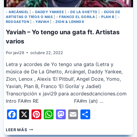
- ARCÁNGEL
|
- DADDY YANKEE
|
- DE LA GHETTO
|
- DÚOS DE
ARTISTAS O TRÍOS O MAS
|
- FRANCO EL GORILA
|
- PLAN B
|
-
REGGAETON
|
- YAVIAH
|
- ZION & LENNOX
Yaviah – Yo tengo una gata ft. Artistas
varios
Por
javi29
octubre 22, 2022
Letra y acordes de Yo tengo una gata (Letra y
música de De La Ghetto, Arcángel, Daddy Yankee,
Zion, Lenox , Alexis ‘El Pitbull’, Angel Doze, Yomo,
Yaviah, Plan B, Franco ‘El Gorila’ y Jadiel)
Transcripción x javi29 para acordesdcanciones.com
Intro FA#m RE FA#m (ah) …
Facebook
X
Pinterest
WhatsApp
Mastodon
Email
Share
YAVIAH
LEER MÁS
–