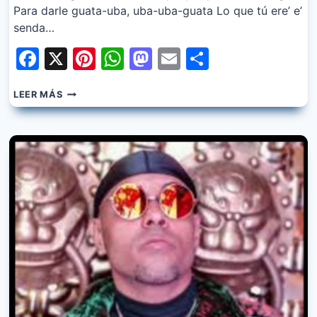
Para darle guata-uba, uba-uba-guata Lo que tú ere’ e’
senda…
Facebook
X
Pinterest
WhatsApp
Mastodon
Email
Share
PLAN
LEER MÁS
B
–
GUATAUBA