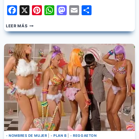
Facebook
X
Pinterest
WhatsApp
Mastodon
Email
Share
DADDY
LEER MÁS
YANKEE
–
SABADO
REBELDE
FT.
PLAN
B
- NOMBRES DE MUJER
|
- PLAN B
|
- REGGAETON