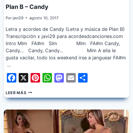
Plan B – Candy
Por
javi29
agosto 10, 2017
Letra y acordes de Candy (Letra y música de Plan B)
Transcripción x javi29 para acordesdcanciones.com
Intro MIm FA#m SIm MIm FA#m Candy,
Candy… Candy, Candy… MIm A ella le
gusta vacilar, todo los weekend irse a janguear FA#m
…
Facebook
X
Pinterest
WhatsApp
Mastodon
Email
Share
PLAN
LEER MÁS
B
–
CANDY