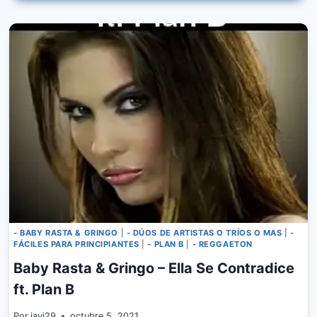
YO
TENGO
UNA
GATA
FT.
ARTISTAS
VARIOS
- BABY RASTA & GRINGO
|
- DÚOS DE ARTISTAS O TRÍOS O MAS
|
-
FÁCILES PARA PRINCIPIANTES
|
- PLAN B
|
- REGGAETON
Baby Rasta & Gringo – Ella Se Contradice
ft. Plan B
Por
javi29
octubre 5, 2021