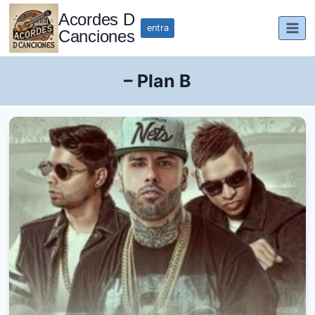
Saltar
Acordes D
al
entra
Canciones
contenido
– Plan B