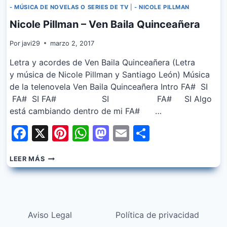
- MÚSICA DE NOVELAS O SERIES DE TV
|
- NICOLE PILLMAN
Nicole Pillman – Ven Baila Quinceañera
Por
javi29
marzo 2, 2017
Letra y acordes de Ven Baila Quinceañera (Letra
y música de Nicole Pillman y Santiago León) Música
de la telenovela Ven Baila Quinceañera Intro FA# SI
FA# SI FA# SI FA# SI Algo
está cambiando dentro de mi FA# …
Facebook
X
Pinterest
WhatsApp
Mastodon
Email
Share
NICOLE
LEER MÁS
PILLMAN
–
VEN
BAILA
QUINCEAÑERA
Aviso Legal
Política de privacidad