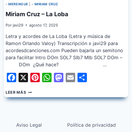
- MERENGUE
|
- MIRIAM CRUZ
Miriam Cruz – La Loba
Por
javi29
agosto 17, 2025
Letra y acordes de La Loba (Letra y música de
Ramon Orlando Valoy) Transcripción x javi29 para
acordesdcanciones.com Pueden bajarla un semitono
para facilitar Intro DOm SOL7 SIb7 MIb SOL7 DOm –
DOm ¿Qué hace? …
Facebook
X
Pinterest
WhatsApp
Mastodon
Email
Share
MIRIAM
LEER MÁS
CRUZ
–
LA
LOBA
Aviso Legal
Política de privacidad