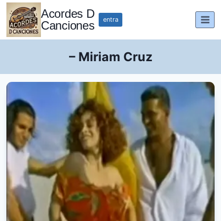
Saltar
Acordes D
al
entra
Canciones
contenido
– Miriam Cruz