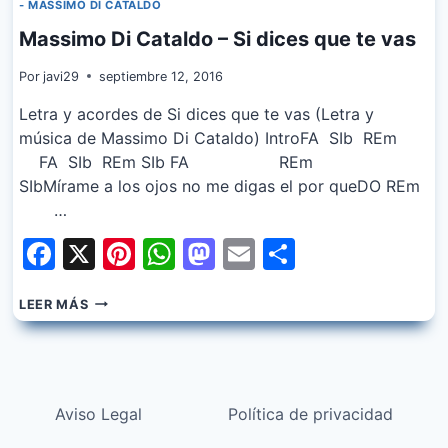
- MASSIMO DI CATALDO
Massimo Di Cataldo – Si dices que te vas
Por
javi29
septiembre 12, 2016
Letra y acordes de Si dices que te vas (Letra y
música de Massimo Di Cataldo) IntroFA SIb REm
FA SIb REm SIb FA REm
SIbMírame a los ojos no me digas el por queDO REm
…
Facebook
X
Pinterest
WhatsApp
Mastodon
Email
Share
MASSIMO
LEER MÁS
DI
CATALDO
–
SI
DICES
Aviso Legal
Política de privacidad
QUE
TE