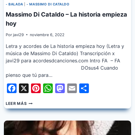
- BALADA
|
- MASSIMO DI CATALDO
Massimo Di Cataldo – La historia empieza
hoy
Por
javi29
noviembre 6, 2022
Letra y acordes de La historia empieza hoy (Letra y
música de Massimo Di Cataldo) Transcripción x
javi29 para acordesdcanciones.com Intro FA – FA
DOsus4 Cuando
pienso que tú para…
Facebook
X
Pinterest
WhatsApp
Mastodon
Email
Share
MASSIMO
LEER MÁS
DI
CATALDO
–
LA
HISTORIA