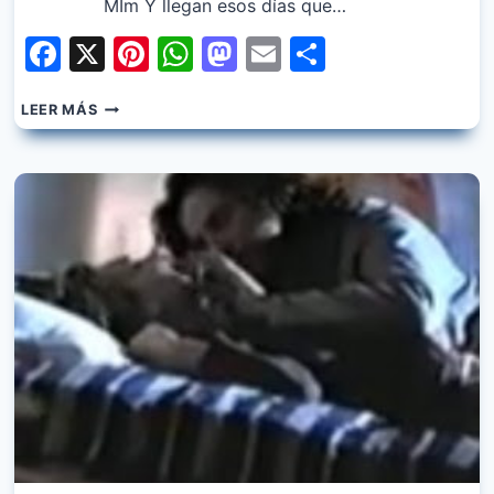
MIm Y llegan esos días que…
Facebook
X
Pinterest
WhatsApp
Mastodon
Email
Share
MASSIMO
LEER MÁS
DI
CATALDO
–
UN
MUNDO
PARA
TI