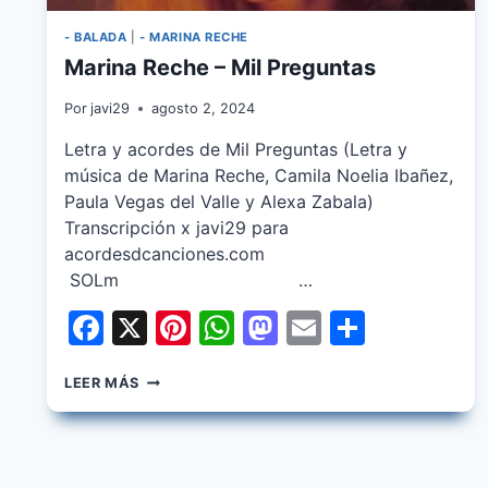
- BALADA
|
- MARINA RECHE
Marina Reche – Mil Preguntas
Por
javi29
agosto 2, 2024
Letra y acordes de Mil Preguntas (Letra y
música de Marina Reche, Camila Noelia Ibañez,
Paula Vegas del Valle y Alexa Zabala)
Transcripción x javi29 para
acordesdcanciones.com
SOLm …
Facebook
X
Pinterest
WhatsApp
Mastodon
Email
Share
MARINA
LEER MÁS
RECHE
–
MIL
PREGUNTAS