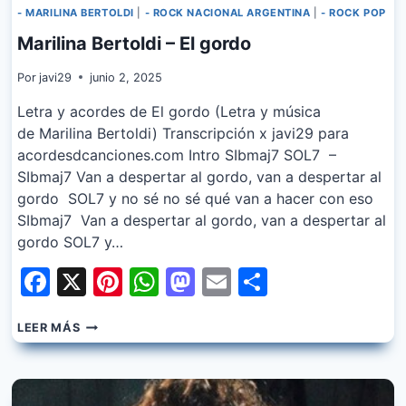
- MARILINA BERTOLDI
|
- ROCK NACIONAL ARGENTINA
|
- ROCK POP
Marilina Bertoldi – El gordo
Por
javi29
junio 2, 2025
Letra y acordes de El gordo (Letra y música
de Marilina Bertoldi) Transcripción x javi29 para
acordesdcanciones.com Intro SIbmaj7 SOL7 –
SIbmaj7 Van a despertar al gordo, van a despertar al
gordo SOL7 y no sé no sé qué van a hacer con eso
SIbmaj7 Van a despertar al gordo, van a despertar al
gordo SOL7 y…
Facebook
X
Pinterest
WhatsApp
Mastodon
Email
Share
MARILINA
LEER MÁS
BERTOLDI
–
EL
GORDO