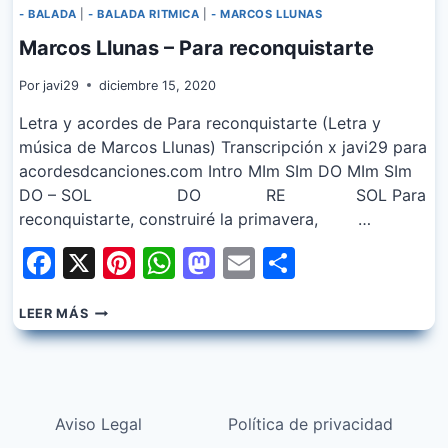
- BALADA
|
- BALADA RITMICA
|
- MARCOS LLUNAS
Marcos Llunas – Para reconquistarte
Por
javi29
diciembre 15, 2020
Letra y acordes de Para reconquistarte (Letra y
música de Marcos Llunas) Transcripción x javi29 para
acordesdcanciones.com Intro MIm SIm DO MIm SIm
DO – SOL DO RE SOL Para
reconquistarte, construiré la primavera, …
Facebook
X
Pinterest
WhatsApp
Mastodon
Email
Share
MARCOS
LEER MÁS
LLUNAS
–
PARA
RECONQUISTARTE
Aviso Legal
Política de privacidad