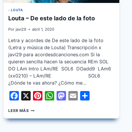
- LOUTA
Louta – De este lado de la foto
Por
javi29
abril 1, 2020
Letra y acordes de De este lado de la foto
(Letra y música de Louta) Transcripción x
javi29 para acordesdcanciones.com Si la
quieren sencilla hacen la secuencia REm SOL
DO LAm Intro LAm/RE SOL6 DOadd9 LAm6
(xx0210) – LAm/RE SOL6
¿Dónde te vas ahora? ¿Cómo me…
Facebook
X
Pinterest
WhatsApp
Mastodon
Email
Share
LOUTA
LEER MÁS
–
DE
ESTE
LADO