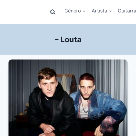
Género
Artista
Guitarr
– Louta