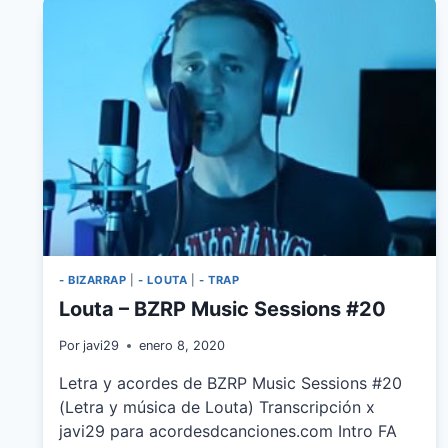
- BIZARRAP
|
- LOUTA
|
- TRAP
Louta – BZRP Music Sessions #20
Por
javi29
enero 8, 2020
Letra y acordes de BZRP Music Sessions #20
(Letra y música de Louta) Transcripción x
javi29 para acordesdcanciones.com Intro FA