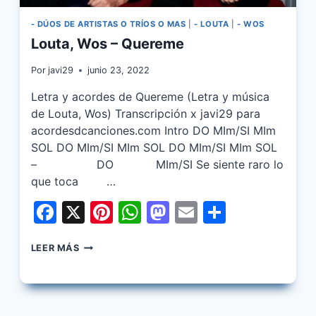
- DÚOS DE ARTISTAS O TRÍOS O MAS
|
- LOUTA
|
- WOS
Louta, Wos – Quereme
Por
javi29
junio 23, 2022
Letra y acordes de Quereme (Letra y música
de Louta, Wos) Transcripción x javi29 para
acordesdcanciones.com Intro DO MIm/SI MIm
SOL DO MIm/SI MIm SOL DO MIm/SI MIm SOL
– DO MIm/SI Se siente raro lo
que toca …
Facebook
X
Pinterest
WhatsApp
Mastodon
Email
Share
LOUTA,
LEER MÁS
WOS
–
QUEREME