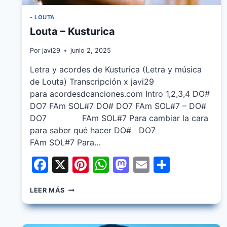
- LOUTA
Louta – Kusturica
Por
javi29
junio 2, 2025
Letra y acordes de Kusturica (Letra y música
de Louta) Transcripción x javi29
para acordesdcanciones.com Intro 1,2,3,4 DO#
DO7 FAm SOL#7 DO# DO7 FAm SOL#7 – DO#
DO7 FAm SOL#7 Para cambiar la cara
para saber qué hacer DO# DO7
FAm SOL#7 Para…
Facebook
X
Pinterest
WhatsApp
Mastodon
Email
Share
LOUTA
LEER MÁS
–
KUSTURICA