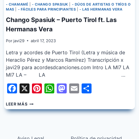
- CHAMAMÉ
|
- CHANGO SPASIUK
|
- DÚOS DE ARTISTAS O TRÍOS O
MAS
|
- FÁCILES PARA PRINCIPIANTES
|
- LAS HERMANAS VERA
Chango Spasiuk – Puerto Tirol ft. Las
Hermanas Vera
Por
javi29
abril 17, 2023
Letra y acordes de Puerto Tirol (Letra y música de
Heraclio Pérez y Marcos Ramírez) Transcripción x
javi29 para acordesdcanciones.com Intro LA MI7 LA
MI7 LA – LA …
Facebook
X
Pinterest
WhatsApp
Mastodon
Email
Share
CHANGO
LEER MÁS
SPASIUK
–
PUERTO
TIROL
FT.
Aviso Legal
Política de privacidad
LAS