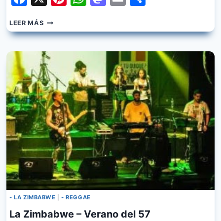
LA
LEER MÁS
ZIMBABWE
–
SI
OTRA
VEZ
TE
VAS
- LA ZIMBABWE
|
- REGGAE
La Zimbabwe – Verano del 57