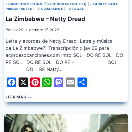
- CANCIONES EN INGLÉS (SONGS IN ENGLISH)
|
- FÁCILES PARA
PRINCIPIANTES
|
- LA ZIMBABWE
|
- REGGAE
La Zimbabwe – Natty Dread
Por
javi29
octubre 17, 2022
Letra y acordes de Natty Dread (Letra y música
de La Zimbabwe?) Transcripción x javi29 para
acordesdcanciones.com Intro SOL DO RE SOL DO
RE SOL DO RE SOL DO RE – SOL
DO RE Natty…
Facebook
X
Pinterest
WhatsApp
Mastodon
Email
Share
LA
LEER MÁS
ZIMBABWE
–
NATTY
DREAD