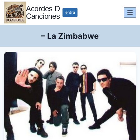
Saltar
Acordes D
al
entra
Canciones
contenido
– La Zimbabwe