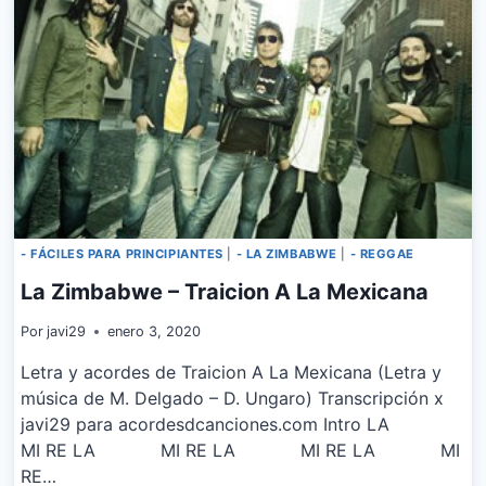
- FÁCILES PARA PRINCIPIANTES
|
- LA ZIMBABWE
|
- REGGAE
La Zimbabwe – Traicion A La Mexicana
Por
javi29
enero 3, 2020
Letra y acordes de Traicion A La Mexicana (Letra y
música de M. Delgado – D. Ungaro) Transcripción x
javi29 para acordesdcanciones.com Intro LA
MI RE LA MI RE LA MI RE LA MI
RE…