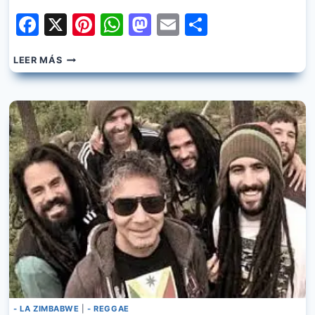
Facebook
X
Pinterest
WhatsApp
Mastodon
Email
Share
LA
LEER MÁS
ZIMBABWE
–
TRAICION
A
LA
MEXICANA
- LA ZIMBABWE
|
- REGGAE