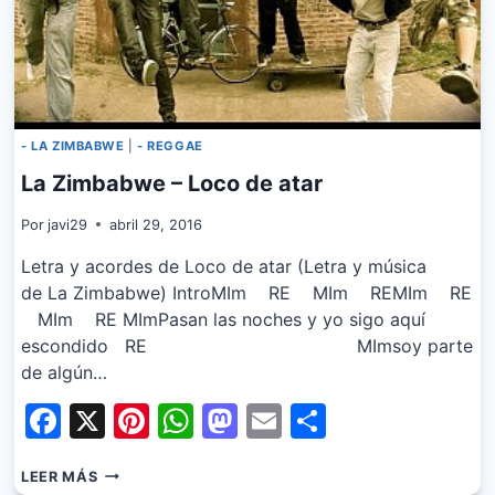
- LA ZIMBABWE
|
- REGGAE
La Zimbabwe – Loco de atar
Por
javi29
abril 29, 2016
Letra y acordes de Loco de atar (Letra y música
de La Zimbabwe) IntroMIm RE MIm REMIm RE
MIm RE MImPasan las noches y yo sigo aquí
escondido RE MImsoy parte
de algún…
Facebook
X
Pinterest
WhatsApp
Mastodon
Email
Share
LA
LEER MÁS
ZIMBABWE