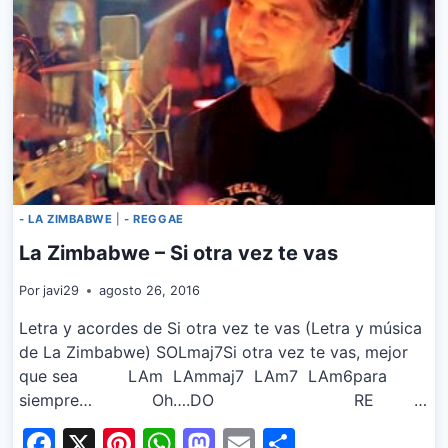
- LA ZIMBABWE
|
- REGGAE
La Zimbabwe – Si otra vez te vas
Por
javi29
agosto 26, 2016
Letra y acordes de Si otra vez te vas (Letra y música
de La Zimbabwe) SOLmaj7Si otra vez te vas, mejor
que sea LAm LAmmaj7 LAm7 LAm6para
siempre… Oh….DO RE …
Facebook
X
Pinterest
WhatsApp
Mastodon
Email
Share