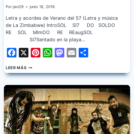
Por
javi29
junio 16, 2016
Letra y acordes de Verano del 57 (Letra y música
de La Zimbabwe) IntroSOL SI7 DO SOLDO
RE SOL MImDO RE REaugSOL
SI7Sentado en la playa…
Facebook
X
Pinterest
WhatsApp
Mastodon
Email
Share
LA
LEER MÁS
ZIMBABWE
–
VERANO
DEL
57