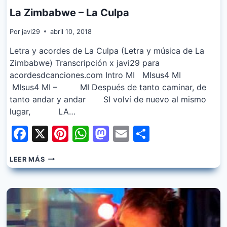
La Zimbabwe – La Culpa
Por
javi29
abril 10, 2018
Letra y acordes de La Culpa (Letra y música de La
Zimbabwe) Transcripción x javi29 para
acordesdcanciones.com Intro MI MIsus4 MI
MIsus4 MI – MI Después de tanto caminar, de
tanto andar y andar SI volví de nuevo al mismo
lugar, LA…
Facebook
X
Pinterest
WhatsApp
Mastodon
Email
Share
LA
LEER MÁS
ZIMBABWE
–
LA
CULPA