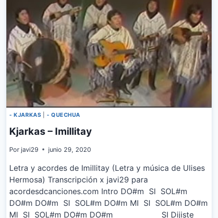
- KJARKAS
|
- QUECHUA
Kjarkas – Imillitay
Por
javi29
junio 29, 2020
Letra y acordes de Imillitay (Letra y música de Ulises
Hermosa) Transcripción x javi29 para
acordesdcanciones.com Intro DO#m SI SOL#m
DO#m DO#m SI SOL#m DO#m MI SI SOL#m DO#m
MI SI SOL#m DO#m DO#m SI Dijiste