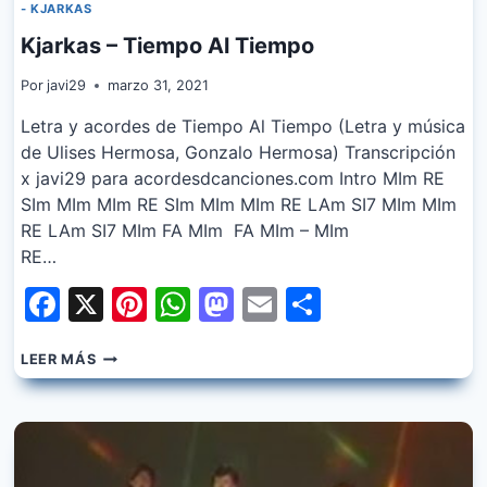
- KJARKAS
Kjarkas – Tiempo Al Tiempo
Por
javi29
marzo 31, 2021
Letra y acordes de Tiempo Al Tiempo (Letra y música
de Ulises Hermosa, Gonzalo Hermosa) Transcripción
x javi29 para acordesdcanciones.com Intro MIm RE
SIm MIm MIm RE SIm MIm MIm RE LAm SI7 MIm MIm
RE LAm SI7 MIm FA MIm FA MIm – MIm
RE…
Facebook
X
Pinterest
WhatsApp
Mastodon
Email
Share
KJARKAS
LEER MÁS
–
TIEMPO
AL
TIEMPO