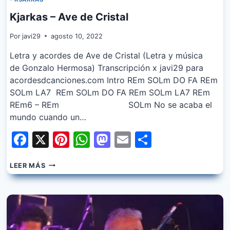
Kjarkas – Ave de Cristal
Por
javi29
agosto 10, 2022
Letra y acordes de Ave de Cristal (Letra y música
de Gonzalo Hermosa) Transcripción x javi29 para
acordesdcanciones.com Intro REm SOLm DO FA REm
SOLm LA7 REm SOLm DO FA REm SOLm LA7 REm
REm6 – REm SOLm No se acaba el
mundo cuando un…
Facebook
X
Pinterest
WhatsApp
Mastodon
Email
Share
KJARKAS
LEER MÁS
–
AVE
DE
CRISTAL