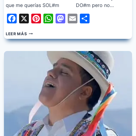
que me querías SOL#m DO#m pero no…
Facebook
X
Pinterest
WhatsApp
Mastodon
Email
Share
KJARKAS
LEER MÁS
–
IMILLITAY