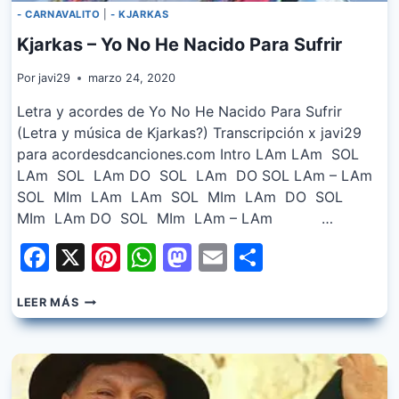
- CARNAVALITO
|
- KJARKAS
Kjarkas – Yo No He Nacido Para Sufrir
Por
javi29
marzo 24, 2020
Letra y acordes de Yo No He Nacido Para Sufrir
(Letra y música de Kjarkas?) Transcripción x javi29
para acordesdcanciones.com Intro LAm LAm SOL
LAm SOL LAm DO SOL LAm DO SOL LAm – LAm
SOL MIm LAm LAm SOL MIm LAm DO SOL
MIm LAm DO SOL MIm LAm – LAm …
Facebook
X
Pinterest
WhatsApp
Mastodon
Email
Share
KJARKAS
LEER MÁS
–
YO
NO
HE
NACIDO