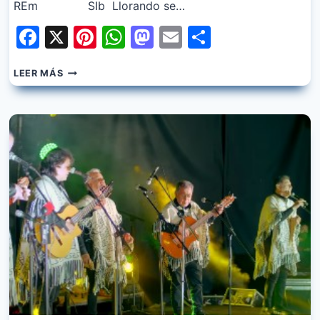
REm SIb Llorando se…
Facebook
X
Pinterest
WhatsApp
Mastodon
Email
Share
KJARKAS
LEER MÁS
–
LLORANDO
SE
FUE