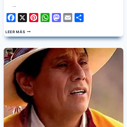
…
Facebook
X
Pinterest
WhatsApp
Mastodon
Email
Share
KJARKAS
LEER MÁS
–
FRANCISQUITA