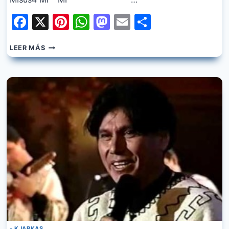
Facebook
X
Pinterest
WhatsApp
Mastodon
Email
Share
KJARKAS
LEER MÁS
–
CANCION
PARA
MI
HIJA
- KJARKAS