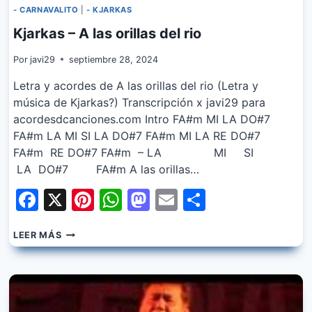
- CARNAVALITO
|
- KJARKAS
Kjarkas – A las orillas del rio
Por
javi29
septiembre 28, 2024
Letra y acordes de A las orillas del rio (Letra y
música de Kjarkas?) Transcripción x javi29 para
acordesdcanciones.com Intro FA#m MI LA DO#7
FA#m LA MI SI LA DO#7 FA#m MI LA RE DO#7
FA#m RE DO#7 FA#m – LA MI SI
LA DO#7 FA#m A las orillas…
Facebook
X
Pinterest
WhatsApp
Mastodon
Email
Share
KJARKAS
LEER MÁS
–
A
LAS
ORILLAS
DEL
RIO