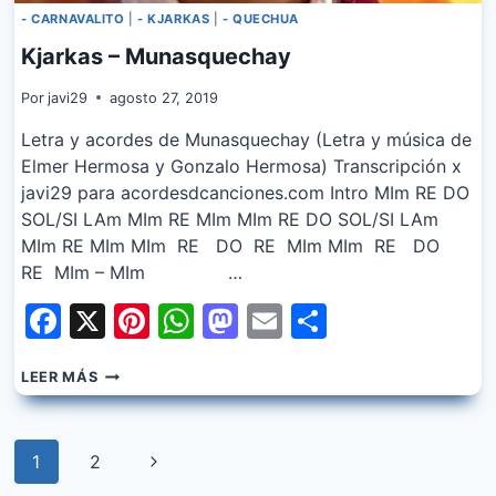
- CARNAVALITO
|
- KJARKAS
|
- QUECHUA
Kjarkas – Munasquechay
Por
javi29
agosto 27, 2019
Letra y acordes de Munasquechay (Letra y música de
Elmer Hermosa y Gonzalo Hermosa) Transcripción x
javi29 para acordesdcanciones.com Intro MIm RE DO
SOL/SI LAm MIm RE MIm MIm RE DO SOL/SI LAm
MIm RE MIm MIm RE DO RE MIm MIm RE DO
RE MIm – MIm …
Facebook
X
Pinterest
WhatsApp
Mastodon
Email
Share
KJARKAS
LEER MÁS
–
MUNASQUECHAY
Navegación
Siguiente
1
2
de