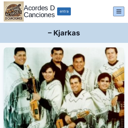
Saltar
Acordes D
al
entra
Canciones
contenido
– Kjarkas