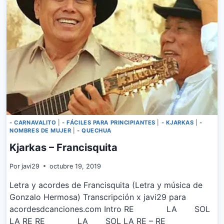
PARA
SUFRIR
- CARNAVALITO
|
- FÁCILES PARA PRINCIPIANTES
|
- KJARKAS
|
-
NOMBRES DE MUJER
|
- QUECHUA
Kjarkas – Francisquita
Por
javi29
octubre 19, 2019
Letra y acordes de Francisquita (Letra y música de
Gonzalo Hermosa) Transcripción x javi29 para
acordesdcanciones.com Intro RE LA SOL
LA RE RE LA SOL LA RE – RE