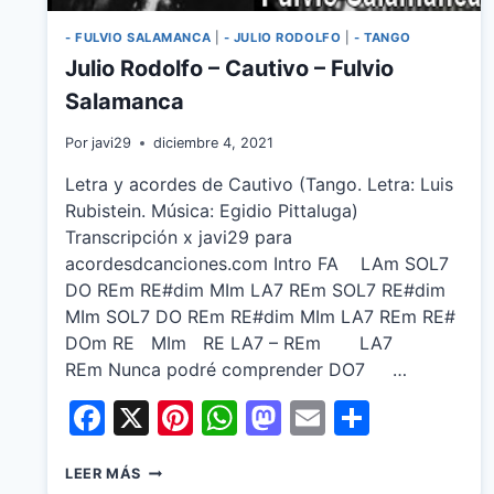
- FULVIO SALAMANCA
|
- JULIO RODOLFO
|
- TANGO
Julio Rodolfo – Cautivo – Fulvio
Salamanca
Por
javi29
diciembre 4, 2021
Letra y acordes de Cautivo (Tango. Letra: Luis
Rubistein. Música: Egidio Pittaluga)
Transcripción x javi29 para
acordesdcanciones.com Intro FA LAm SOL7
DO REm RE#dim MIm LA7 REm SOL7 RE#dim
MIm SOL7 DO REm RE#dim MIm LA7 REm RE#
DOm RE MIm RE LA7 – REm LA7
REm Nunca podré comprender DO7 …
Facebook
X
Pinterest
WhatsApp
Mastodon
Email
Share
JULIO
LEER MÁS
RODOLFO