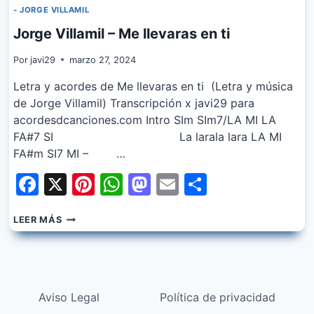
- JORGE VILLAMIL
Jorge Villamil – Me llevaras en ti
Por
javi29
marzo 27, 2024
Letra y acordes de Me llevaras en ti (Letra y música
de Jorge Villamil) Transcripción x javi29 para
acordesdcanciones.com Intro SIm SIm7/LA MI LA
FA#7 SI La larala lara LA MI
FA#m SI7 MI – …
Facebook
X
Pinterest
WhatsApp
Mastodon
Email
Share
JORGE
LEER MÁS
VILLAMIL
–
ME
LLEVARAS
EN
Aviso Legal
Política de privacidad
TI