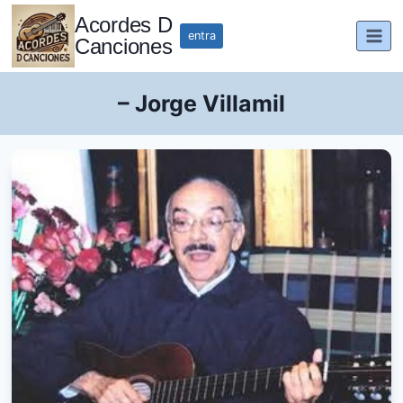
Saltar
Acordes D
al
entra
Canciones
contenido
– Jorge Villamil