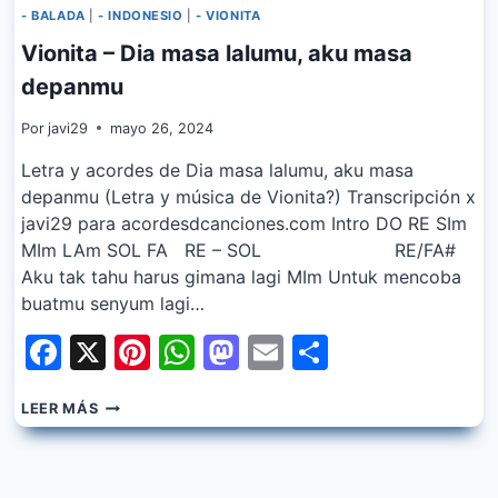
- BALADA
|
- INDONESIO
|
- VIONITA
Vionita – Dia masa lalumu, aku masa
depanmu
Por
javi29
mayo 26, 2024
Letra y acordes de Dia masa lalumu, aku masa
depanmu (Letra y música de Vionita?) Transcripción x
javi29 para acordesdcanciones.com Intro DO RE SIm
MIm LAm SOL FA RE – SOL RE/FA#
Aku tak tahu harus gimana lagi MIm Untuk mencoba
buatmu senyum lagi…
Facebook
X
Pinterest
WhatsApp
Mastodon
Email
Share
VIONITA
LEER MÁS
–
DIA
MASA
LALUMU,