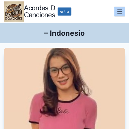
Saltar
Acordes D
al
entra
Canciones
contenido
– Indonesio