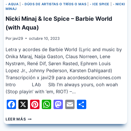
- AQUA
|
- DÚOS DE ARTISTAS O TRÍOS O MAS
|
- ICE SPICE
|
- NICKI
MINAJ
Nicki Minaj & Ice Spice – Barbie World
(with Aqua)
Por
javi29
octubre 10, 2023
Letra y acordes de Barbie World (Lyric and music by
Onika Maraj, Naija Gaston, Claus Norreen, Lene
Nystrøm, René Dif, Søren Rasted, Ephrem Louis
Lopez Jr., Johnny Pederson, Karsten Dahlgaard)
Transcripción x javi29 para acordesdcanciones.com
Intro LAb SIb I’m always yours, ooh woah
(Stop playin’ with ‘em, RIOT) –…
Facebook
X
Pinterest
WhatsApp
Mastodon
Email
Share
NICKI
LEER MÁS
MINAJ
&