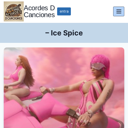
Saltar
Acordes D
al
entra
Canciones
contenido
– Ice Spice