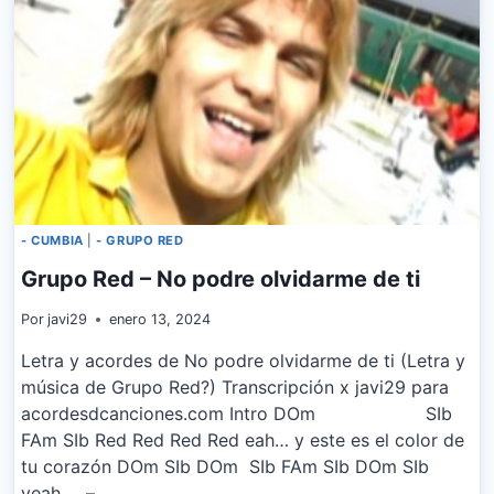
- CUMBIA
|
- GRUPO RED
Grupo Red – No podre olvidarme de ti
Por
javi29
enero 13, 2024
Letra y acordes de No podre olvidarme de ti (Letra y
música de Grupo Red?) Transcripción x javi29 para
acordesdcanciones.com Intro DOm SIb
FAm SIb Red Red Red Red eah… y este es el color de
tu corazón DOm SIb DOm SIb FAm SIb DOm SIb
yeah… –…