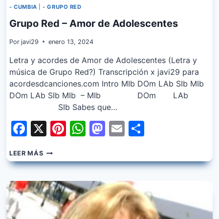
- CUMBIA
|
- GRUPO RED
Grupo Red – Amor de Adolescentes
Por
javi29
enero 13, 2024
Letra y acordes de Amor de Adolescentes (Letra y
música de Grupo Red?) Transcripción x javi29 para
acordesdcanciones.com Intro MIb DOm LAb SIb MIb
DOm LAb SIb MIb – MIb DOm LAb
SIb Sabes que…
Facebook
X
Pinterest
WhatsApp
Mastodon
Email
Share
GRUPO
LEER MÁS
RED
–
AMOR
DE
ADOLESCENTES