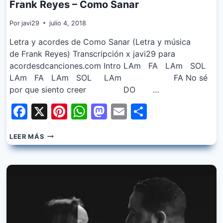
Frank Reyes – Como Sanar
Por
javi29
julio 4, 2018
Letra y acordes de Como Sanar (Letra y música
de Frank Reyes) Transcripción x javi29 para
acordesdcanciones.com Intro LAm FA LAm SOL
LAm FA LAm SOL LAm FA No sé
por que siento creer DO …
Facebook
X
Pinterest
WhatsApp
Mastodon
Email
Share
FRANK
LEER MÁS
REYES
–
COMO
SANAR