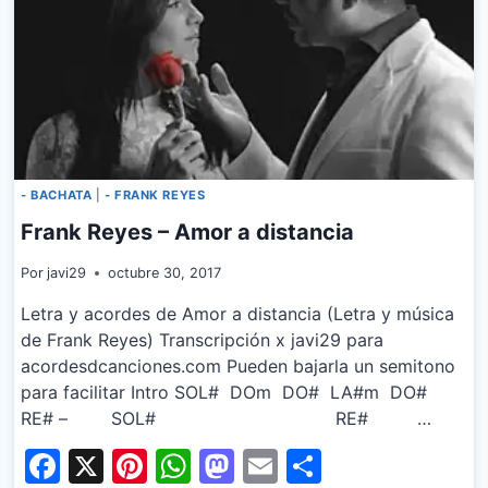
- BACHATA
|
- FRANK REYES
Frank Reyes – Amor a distancia
Por
javi29
octubre 30, 2017
Letra y acordes de Amor a distancia (Letra y música
de Frank Reyes) Transcripción x javi29 para
acordesdcanciones.com Pueden bajarla un semitono
para facilitar Intro SOL# DOm DO# LA#m DO#
RE# – SOL# RE# …
Facebook
X
Pinterest
WhatsApp
Mastodon
Email
Share