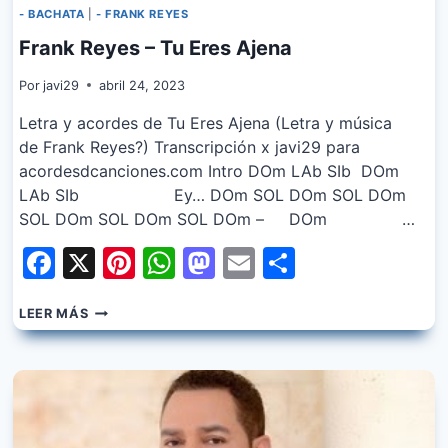
- BACHATA
|
- FRANK REYES
Frank Reyes – Tu Eres Ajena
Por
javi29
abril 24, 2023
Letra y acordes de Tu Eres Ajena (Letra y música
de Frank Reyes?) Transcripción x javi29 para
acordesdcanciones.com Intro DOm LAb SIb DOm
LAb SIb Ey… DOm SOL DOm SOL DOm
SOL DOm SOL DOm SOL DOm – DOm …
Facebook
X
Pinterest
WhatsApp
Mastodon
Email
Share
FRANK
LEER MÁS
REYES
–
TU
ERES
AJENA