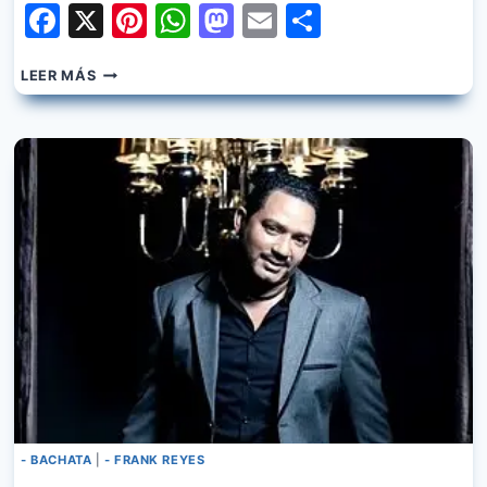
Facebook
X
Pinterest
WhatsApp
Mastodon
Email
Share
FRANK
LEER MÁS
REYES
–
DECIDI
- BACHATA
|
- FRANK REYES