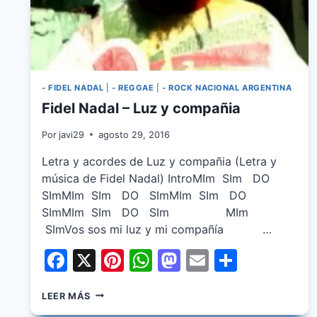
- FIDEL NADAL
|
- REGGAE
|
- ROCK NACIONAL ARGENTINA
Fidel Nadal – Luz y compañia
Por
javi29
agosto 29, 2016
Letra y acordes de Luz y compañia (Letra y
música de Fidel Nadal) IntroMIm SIm DO
SImMIm SIm DO SImMIm SIm DO
SImMIm SIm DO SIm MIm
SImVos sos mi luz y mi compañía …
Facebook
X
Pinterest
WhatsApp
Mastodon
Email
Share
FIDEL
LEER MÁS
NADAL