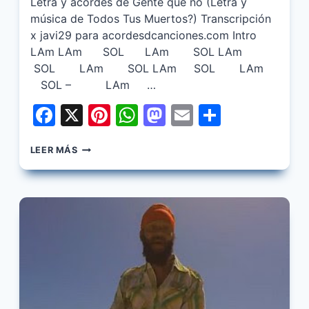
Letra y acordes de Gente que no (Letra y
música de Todos Tus Muertos?) Transcripción
x javi29 para acordesdcanciones.com Intro
LAm LAm SOL LAm SOL LAm
SOL LAm SOL LAm SOL LAm
SOL – LAm …
Facebook
X
Pinterest
WhatsApp
Mastodon
Email
Share
DAMAS
LEER MÁS
GRATIS
&
FIDEL
NADAL
–
GENTE
QUE
NO