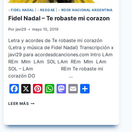
- FIDEL NADAL
|
- REGGAE
|
- ROCK NACIONAL ARGENTINA
Fidel Nadal – Te robaste mi corazon
Por
javi29
mayo 10, 2019
Letra y acordes de Te robaste mi corazón
(Letra y música de Fidel Nadal) Transcripción x
javi29 para acordesdcanciones.com Intro LAm
REm MIm LAm SOL LAm REm MIm LAm
SOL – LAm REm Te robaste mi
corazón DO …
Facebook
X
Pinterest
WhatsApp
Mastodon
Email
Share
FIDEL
LEER MÁS
NADAL
–
TE
ROBASTE
MI