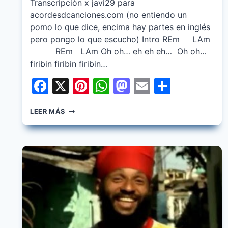
Transcripción x javi29 para
acordesdcanciones.com (no entiendo un
pomo lo que dice, encima hay partes en inglés
pero pongo lo que escucho) Intro REm LAm
REm LAm Oh oh… eh eh eh… Oh oh…
firibin firibin firibin…
Facebook
X
Pinterest
WhatsApp
Mastodon
Email
Share
FIDEL
LEER MÁS
NADAL
–
CRUCIAL