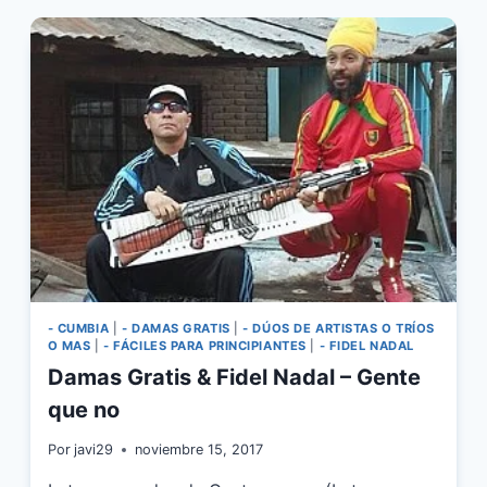
NADAL,
DT.BILARDO
–
INTERNACIONAL
LOVE
420
- CUMBIA
|
- DAMAS GRATIS
|
- DÚOS DE ARTISTAS O TRÍOS
O MAS
|
- FÁCILES PARA PRINCIPIANTES
|
- FIDEL NADAL
Damas Gratis & Fidel Nadal – Gente
que no
Por
javi29
noviembre 15, 2017