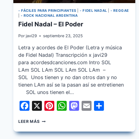
- FÁCILES PARA PRINCIPIANTES
|
- FIDEL NADAL
|
- REGGAE
|
- ROCK NACIONAL ARGENTINA
Fidel Nadal – El Poder
Por
javi29
septiembre 23, 2025
Letra y acordes de El Poder (Letra y música
de Fidel Nadal) Transcripción x javi29
para acordesdcanciones.com Intro SOL
LAm SOL LAm SOL LAm SOL LAm –
SOL Unos tienen y no dan otros dan y no
tienen LAm así se la pasan así se entretienen
SOL unos tienen el…
Facebook
X
Pinterest
WhatsApp
Mastodon
Email
Share
FIDEL
LEER MÁS
NADAL
–
EL