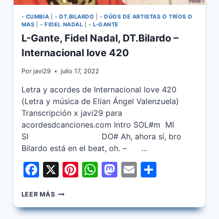
- CUMBIA
|
- DT.BILARDO
|
- DÚOS DE ARTISTAS O TRÍOS O
MAS
|
- FIDEL NADAL
|
- L-GANTE
L-Gante, Fidel Nadal, DT.Bilardo –
Internacional love 420
Por
javi29
julio 17, 2022
Letra y acordes de Internacional love 420
(Letra y música de Elian Ángel Valenzuela)
Transcripción x javi29 para
acordesdcanciones.com Intro SOL#m MI
SI DO# Ah, ahora sí, bro
Bilardo está en el beat, oh. – …
Facebook
X
Pinterest
WhatsApp
Mastodon
Email
Share
L-
LEER MÁS
GANTE,
FIDEL