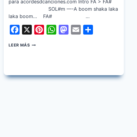
para acordesdcanciones.com Intro FA > FA#
SOL#m —-A boom shaka laka
laka boom… FA# …
Facebook
X
Pinterest
WhatsApp
Mastodon
Email
Share
FIDEL
LEER MÁS
NADAL
–
DEJAME
PASAR