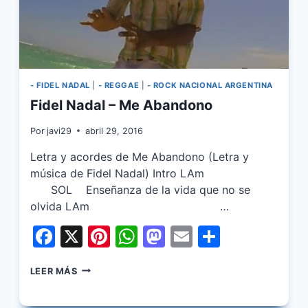
- FIDEL NADAL
|
- REGGAE
|
- ROCK NACIONAL ARGENTINA
Fidel Nadal – Me Abandono
Por
javi29
abril 29, 2016
Letra y acordes de Me Abandono (Letra y
música de Fidel Nadal) Intro LAm
SOL Enseñanza de la vida que no se
olvida LAm …
Facebook
X
Pinterest
WhatsApp
Mastodon
Email
Share
FIDEL
LEER MÁS
NADAL
–
ME