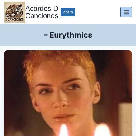
Saltar
Acordes D
al
entra
Canciones
contenido
– Eurythmics