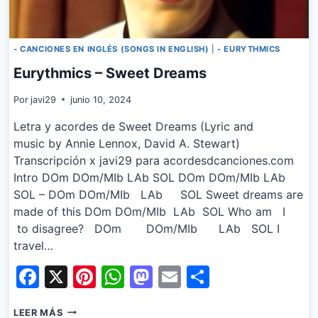
- CANCIONES EN INGLÉS (SONGS IN ENGLISH)
|
- EURYTHMICS
Eurythmics – Sweet Dreams
Por
javi29
junio 10, 2024
Letra y acordes de Sweet Dreams (Lyric and
music by Annie Lennox, David A. Stewart)
Transcripción x javi29 para acordesdcanciones.com
Intro DOm DOm/MIb LAb SOL DOm DOm/MIb LAb
SOL – DOm DOm/MIb LAb SOL Sweet dreams are
made of this DOm DOm/MIb LAb SOL Who am I
to disagree? DOm DOm/MIb LAb SOL I
travel…
Facebook
X
Pinterest
WhatsApp
Mastodon
Email
Share
EURYTHMICS
LEER MÁS