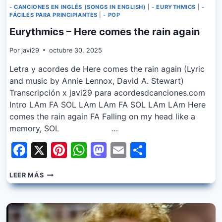
- CANCIONES EN INGLÉS (SONGS IN ENGLISH)
|
- EURYTHMICS
|
-
FÁCILES PARA PRINCIPIANTES
|
- POP
Eurythmics – Here comes the rain again
Por
javi29
octubre 30, 2025
Letra y acordes de Here comes the rain again (Lyric
and music by Annie Lennox, David A. Stewart)
Transcripción x javi29 para acordesdcanciones.com
Intro LAm FA SOL LAm LAm FA SOL LAm LAm Here
comes the rain again FA Falling on my head like a
memory, SOL …
Facebook
X
Pinterest
WhatsApp
Mastodon
Email
Share
EURYTHMICS
LEER MÁS
–
HERE
COMES
THE
RAIN