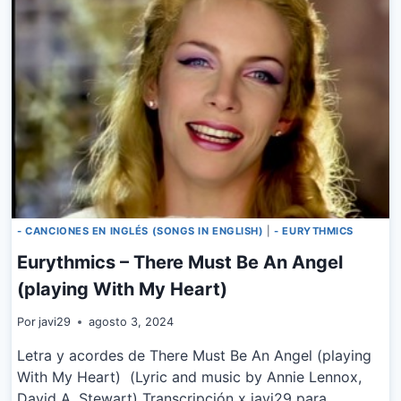
AGAIN
- CANCIONES EN INGLÉS (SONGS IN ENGLISH)
|
- EURYTHMICS
Eurythmics – There Must Be An Angel
(playing With My Heart)
Por
javi29
agosto 3, 2024
Letra y acordes de There Must Be An Angel (playing
With My Heart) (Lyric and music by Annie Lennox,
David A. Stewart) Transcripción x javi29 para