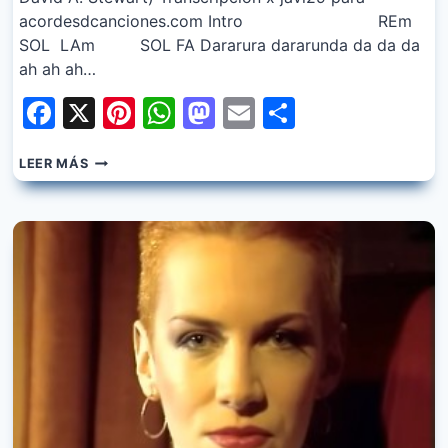
acordesdcanciones.com Intro REm
SOL LAm SOL FA Dararura dararunda da da da
ah ah ah…
Facebook
X
Pinterest
WhatsApp
Mastodon
Email
Share
EURYTHMICS
LEER MÁS
–
THERE
MUST
BE
AN
ANGEL
(PLAYING
WITH
MY
HEART)