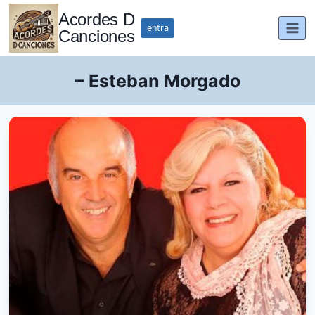
Saltar
Acordes D
al
entra
Canciones
contenido
– Esteban Morgado