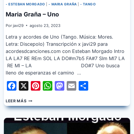
- ESTEBAN MORGADO
|
- MARIA GRAÑA
|
- TANGO
Maria Graña – Uno
Por
javi29
agosto 23, 2023
Letra y acordes de Uno (Tango. Música: Mores.
Letra: Discepolo) Transcripción x javi29 para
acordesdcanciones.com con Esteban Morgado Intro
LA LA7 RE REm SOL LA DO#m7b5 FA#7 SIm MI7 LA
RE MI – LA DO#7 Uno busca
lleno de esperanzas el camino …
Facebook
X
Pinterest
WhatsApp
Mastodon
Email
Share
MARIA
LEER MÁS
GRAÑA
–
UNO