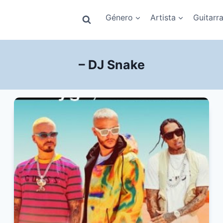
Género
Artista
Guitarr
– DJ Snake