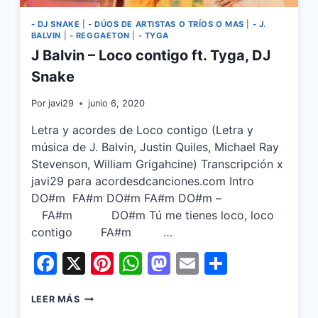
- DJ SNAKE
|
- DÚOS DE ARTISTAS O TRÍOS O MAS
|
- J.
BALVIN
|
- REGGAETON
|
- TYGA
J Balvin – Loco contigo ft. Tyga, DJ
Snake
Por
javi29
junio 6, 2020
Letra y acordes de Loco contigo (Letra y
música de J. Balvin, Justin Quiles, Michael Ray
Stevenson, William Grigahcine) Transcripción x
javi29 para acordesdcanciones.com Intro
DO#m FA#m DO#m FA#m DO#m –
FA#m DO#m Tú me tienes loco, loco
contigo FA#m …
Facebook
X
Pinterest
WhatsApp
Mastodon
Email
Share
J
LEER MÁS
BALVIN