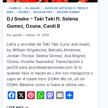
- CARDI B
|
- DJ SNAKE
|
- DÚOS DE ARTISTAS O TRÍOS O
MAS
|
- OZUNA
|
- REGGAETON
|
- SELENA GOMEZ
DJ Snake – Taki Taki ft. Selena
Gomez, Ozuna, Cardi B
Por
javi29
marzo 10, 2019
Letra y acordes de Taki Taki (Lyric and music
by William Grigahcine, Belcalis Almanzar,
Jordan Thorpe, Selena Gomez, Ava Brignol,
Ozuna, Vicente Saavedra) Transcripción x
javi29 para acordesdcanciones.com Si lo
quieren fácil lo hacen en LAm con transporte o
capo en 4 traste Intro DO#m Wo oh, oh oh
DO#m Báilame como si fuera la última vez…
Facebook
X
Pinterest
WhatsApp
Mastodon
Email
Share
DJ
LEER MÁS