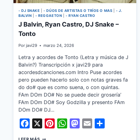
- DJ SNAKE
|
- DÚOS DE ARTISTAS O TRÍOS O MAS
|
- J.
BALVIN
|
- REGGAETON
|
- RYAN CASTRO
J Balvin, Ryan Castro, DJ Snake –
Tonto
Por
javi29
marzo 24, 2026
Letra y acordes de Tonto (Letra y música de J
Balvin?) Transcripción x javi29 para
acordesdcanciones.com Intro Puse acordes
pero pueden hacerlo solo con notas graves fa
do do# que es como suena, o con quintas.
FAm DOm DO# No se puede decir grosería’
FAm DOm DO# Soy Godzilla y presento FAm
DOm DO# DJ…
Facebook
X
Pinterest
WhatsApp
Mastodon
Email
Share
J
LEER MÁS