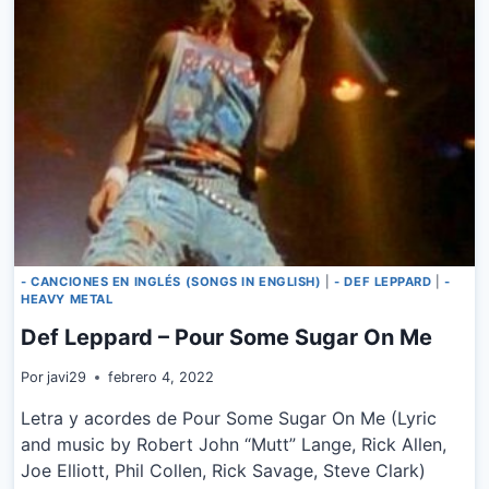
- CANCIONES EN INGLÉS (SONGS IN ENGLISH)
|
- DEF LEPPARD
|
-
HEAVY METAL
Def Leppard – Pour Some Sugar On Me
Por
javi29
febrero 4, 2022
Letra y acordes de Pour Some Sugar On Me (Lyric
and music by Robert John “Mutt” Lange, Rick Allen,
Joe Elliott, Phil Collen, Rick Savage, Steve Clark)