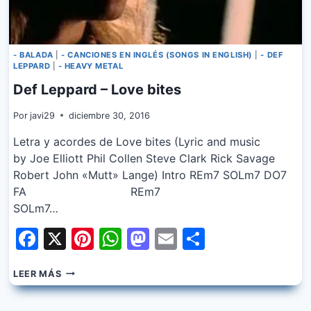
- BALADA
|
- CANCIONES EN INGLÉS (SONGS IN ENGLISH)
|
- DEF
LEPPARD
|
- HEAVY METAL
Def Leppard – Love bites
Por
javi29
diciembre 30, 2016
Letra y acordes de Love bites (Lyric and music
by Joe Elliott Phil Collen Steve Clark Rick Savage
Robert John «Mutt» Lange) Intro REm7 SOLm7 DO7
FA REm7
SOLm7…
Facebook
X
Pinterest
WhatsApp
Mastodon
Email
Share
DEF
LEER MÁS
LEPPARD
–
LOVE