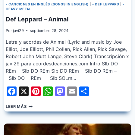
- CANCIONES EN INGLÉS (SONGS IN ENGLISH)
|
- DEF LEPPARD
|
-
HEAVY METAL
Def Leppard – Animal
Por
javi29
septiembre 28, 2024
Letra y acordes de Animal (Lyric and music by Joe
Elliot, Joe Elliott, Phil Collen, Rick Allen, Rick Savage,
Robert John Mutt Lange, Steve Clark) Transcripción x
javi29 para acordesdcanciones.com Intro SIb DO
REm SIb DO REm SIb DO REm SIb DO REm –
SIb DO REm SIb SOLm…
Facebook
X
Pinterest
WhatsApp
Mastodon
Email
Share
DEF
LEER MÁS
LEPPARD
–
ANIMAL