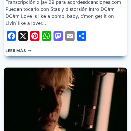
Transcripción x javi29 para acordesdcanciones.com
Pueden tocarlo con 5tas y distorsión Intro DO#m –
DO#m Love is like a bomb, baby, c’mon get it on
Livin’ like a lover…
Facebook
X
Pinterest
WhatsApp
Mastodon
Email
Share
DEF
LEER MÁS
LEPPARD
–
POUR
SOME
SUGAR
ON
ME