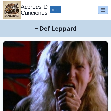
Saltar
Acordes D
al
entra
Canciones
contenido
– Def Leppard