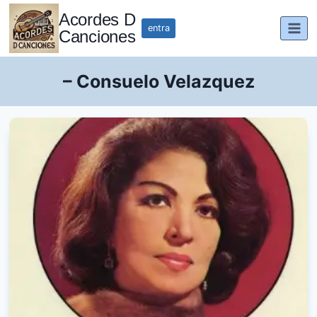
Saltar
Acordes D
al
entra
Canciones
contenido
– Consuelo Velazquez