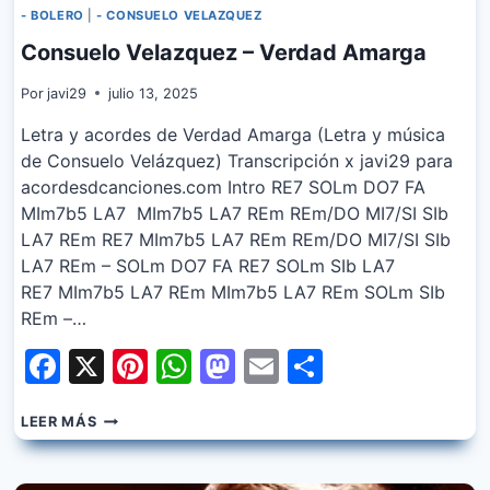
- BOLERO
|
- CONSUELO VELAZQUEZ
Consuelo Velazquez – Verdad Amarga
Por
javi29
julio 13, 2025
Letra y acordes de Verdad Amarga (Letra y música
de Consuelo Velázquez) Transcripción x javi29 para
acordesdcanciones.com Intro RE7 SOLm DO7 FA
MIm7b5 LA7 MIm7b5 LA7 REm REm/DO MI7/SI SIb
LA7 REm RE7 MIm7b5 LA7 REm REm/DO MI7/SI SIb
LA7 REm – SOLm DO7 FA RE7 SOLm SIb LA7
RE7 MIm7b5 LA7 REm MIm7b5 LA7 REm SOLm SIb
REm –…
Facebook
X
Pinterest
WhatsApp
Mastodon
Email
Share
CONSUELO
LEER MÁS
VELAZQUEZ
–
VERDAD