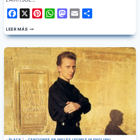
Facebook
X
Pinterest
WhatsApp
Mastodon
Email
Share
BLACK
LEER MÁS
–
WHATEVER
PEOPLE
SAY
YOU
ARE
- BLACK
|
- CANCIONES EN INGLÉS (SONGS IN ENGLISH)