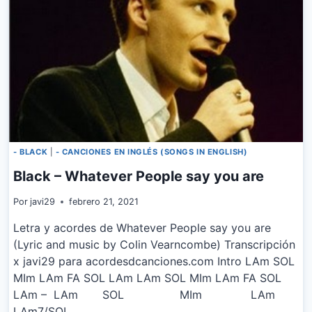
- BLACK
|
- CANCIONES EN INGLÉS (SONGS IN ENGLISH)
Black – Whatever People say you are
Por
javi29
febrero 21, 2021
Letra y acordes de Whatever People say you are
(Lyric and music by Colin Vearncombe) Transcripción
x javi29 para acordesdcanciones.com Intro LAm SOL
MIm LAm FA SOL LAm LAm SOL MIm LAm FA SOL
LAm – LAm SOL MIm LAm
LAm7/SOL…