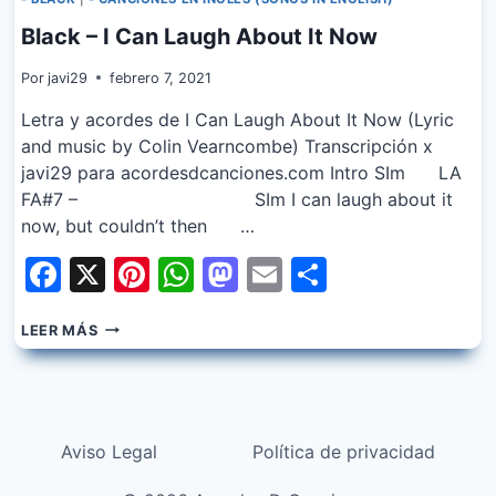
Black – I Can Laugh About It Now
Por
javi29
febrero 7, 2021
Letra y acordes de I Can Laugh About It Now (Lyric
and music by Colin Vearncombe) Transcripción x
javi29 para acordesdcanciones.com Intro SIm LA
FA#7 – SIm I can laugh about it
now, but couldn’t then …
Facebook
X
Pinterest
WhatsApp
Mastodon
Email
Share
BLACK
LEER MÁS
–
I
CAN
LAUGH
ABOUT
Aviso Legal
Política de privacidad
IT
NOW