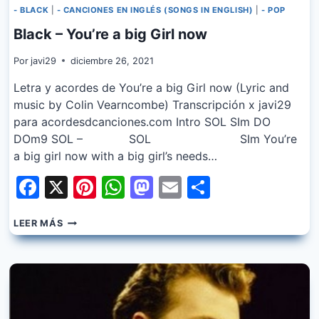
- BLACK
|
- CANCIONES EN INGLÉS (SONGS IN ENGLISH)
|
- POP
Black – You’re a big Girl now
Por
javi29
diciembre 26, 2021
Letra y acordes de You’re a big Girl now (Lyric and
music by Colin Vearncombe) Transcripción x javi29
para acordesdcanciones.com Intro SOL SIm DO
DOm9 SOL – SOL SIm You’re
a big girl now with a big girl’s needs…
Facebook
X
Pinterest
WhatsApp
Mastodon
Email
Share
BLACK
LEER MÁS
–
YOU’RE
A
BIG
GIRL
NOW