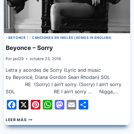
- BEYONCÉ
|
- CANCIONES EN INGLÉS (SONGS IN ENGLISH)
Beyonce – Sorry
Por
javi29
octubre 23, 2016
Letra y acordes de Sorry (Lyric and music
by Beyoncé, Diana Gordon Sean Rhodan) SOL
RE (Sorry) I ain’t sorry. (Sorry) I ain’t sorry
SOL RE I ain’t sorry … Nigga,…
Facebook
X
Pinterest
WhatsApp
Mastodon
Email
Share
BEYONCE
LEER MÁS
–
SORRY