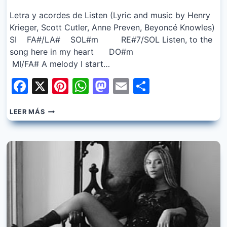
Letra y acordes de Listen (Lyric and music by Henry
Krieger, Scott Cutler, Anne Preven, Beyoncé Knowles)
SI FA#/LA# SOL#m RE#7/SOL Listen, to the
song here in my heart DO#m
MI/FA# A melody I start…
Facebook
X
Pinterest
WhatsApp
Mastodon
Email
Share
BEYONCE
LEER MÁS
–
LISTEN