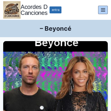
Saltar
Acordes D
al
entra
Canciones
contenido
– Beyoncé