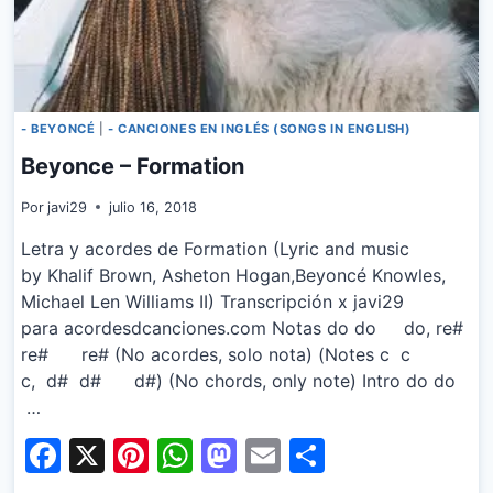
- BEYONCÉ
|
- CANCIONES EN INGLÉS (SONGS IN ENGLISH)
Beyonce – Formation
Por
javi29
julio 16, 2018
Letra y acordes de Formation (Lyric and music
by Khalif Brown, Asheton Hogan,Beyoncé Knowles,
Michael Len Williams II) Transcripción x javi29
para acordesdcanciones.com Notas do do do, re#
re# re# (No acordes, solo nota) (Notes c c
c, d# d# d#) (No chords, only note) Intro do do
…
Facebook
X
Pinterest
WhatsApp
Mastodon
Email
Share