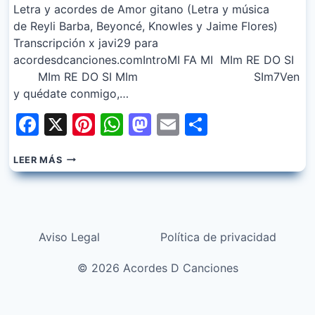
Letra y acordes de Amor gitano (Letra y música
de Reyli Barba, Beyoncé, Knowles y Jaime Flores)
Transcripción x javi29 para
acordesdcanciones.comIntroMI FA MI MIm RE DO SI
MIm RE DO SI MIm SIm7Ven
y quédate conmigo,…
Facebook
X
Pinterest
WhatsApp
Mastodon
Email
Share
ALEJANDRO
LEER MÁS
FERNANDEZ
–
AMOR
GITANO
FT.
Aviso Legal
Política de privacidad
BEYONCE
© 2026 Acordes D Canciones