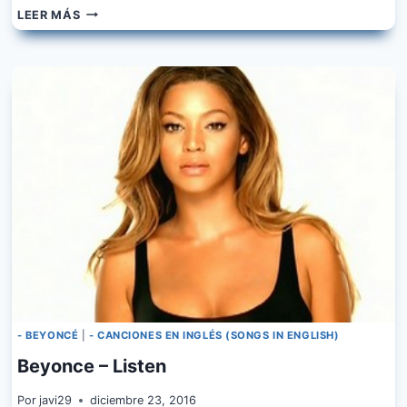
BEYONCE
LEER MÁS
–
FORMATION
- BEYONCÉ
|
- CANCIONES EN INGLÉS (SONGS IN ENGLISH)
Beyonce – Listen
Por
javi29
diciembre 23, 2016