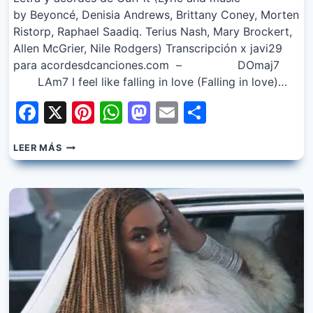
by Beyoncé, Denisia Andrews, Brittany Coney, Morten
Ristorp, Raphael Saadiq. Terius Nash, Mary Brockert,
Allen McGrier, Nile Rodgers) Transcripción x javi29
para acordesdcanciones.com – DOmaj7
LAm7 I feel like falling in love (Falling in love)…
Facebook
X
Pinterest
WhatsApp
Mastodon
Email
Share
BEYONCE
LEER MÁS
–
CUFF
IT