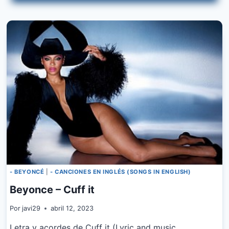
HYMN
FOR
THE
WEEKEND
FT.
BEYONCE
- BEYONCÉ
|
- CANCIONES EN INGLÉS (SONGS IN ENGLISH)
Beyonce – Cuff it
Por
javi29
abril 12, 2023
Letra y acordes de Cuff it (Lyric and music