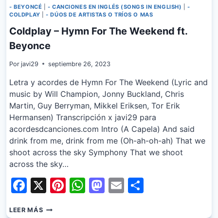
- BEYONCÉ
|
- CANCIONES EN INGLÉS (SONGS IN ENGLISH)
|
-
COLDPLAY
|
- DÚOS DE ARTISTAS O TRÍOS O MAS
Coldplay – Hymn For The Weekend ft.
Beyonce
Por
javi29
septiembre 26, 2023
Letra y acordes de Hymn For The Weekend (Lyric and
music by Will Champion, Jonny Buckland, Chris
Martin, Guy Berryman, Mikkel Eriksen, Tor Erik
Hermansen) Transcripción x javi29 para
acordesdcanciones.com Intro (A Capela) And said
drink from me, drink from me (Oh-ah-oh-ah) That we
shoot across the sky Symphony That we shoot
across the sky…
Facebook
X
Pinterest
WhatsApp
Mastodon
Email
Share
COLDPLAY
LEER MÁS
–