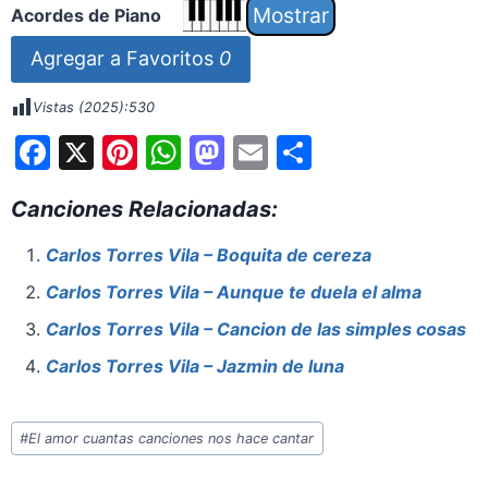
Acordes de Piano
Agregar a Favoritos
0
Vistas (2025):
530
F
X
Pi
W
M
E
S
a
nt
h
a
m
h
Canciones Relacionadas:
c
er
at
st
ai
ar
e
e
s
o
l
e
Carlos Torres Vila – Boquita de cereza
b
st
A
d
Carlos Torres Vila – Aunque te duela el alma
o
p
o
Carlos Torres Vila – Cancion de las simples cosas
o
p
n
Carlos Torres Vila – Jazmin de luna
k
Etiquetas
#
El amor cuantas canciones nos hace cantar
de
la