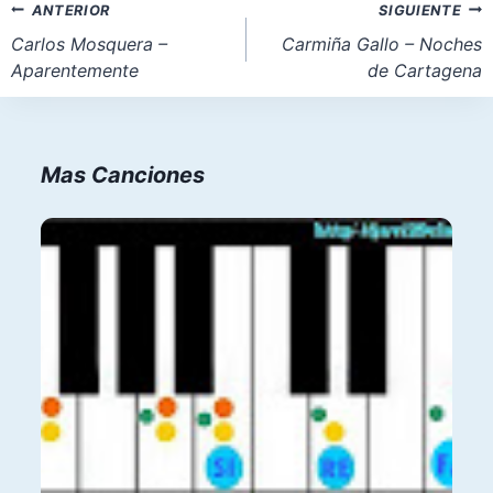
Navegación
ANTERIOR
SIGUIENTE
entrada:
de
Carlos Mosquera –
Carmiña Gallo – Noches
Aparentemente
de Cartagena
entradas
Mas Canciones