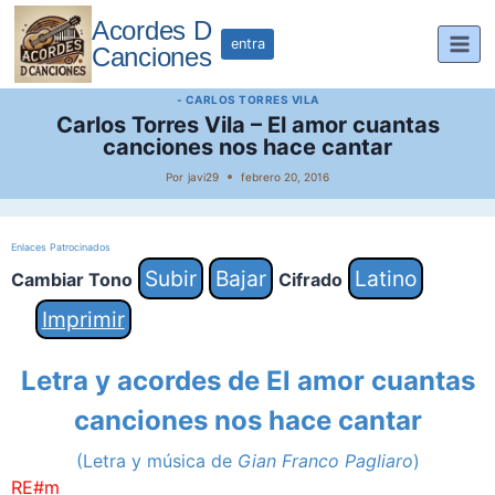
Saltar
Acordes D
al
entra
Canciones
contenido
- CARLOS TORRES VILA
Carlos Torres Vila – El amor cuantas
canciones nos hace cantar
Por
javi29
febrero 20, 2016
Enlaces Patrocinados
Subir
Bajar
Latino
Cambiar Tono
Cifrado
Imprimir
Letra y acordes de El amor cuantas
canciones nos hace cantar
(Letra y música de
Gian Franco Pagliaro
)
RE#m