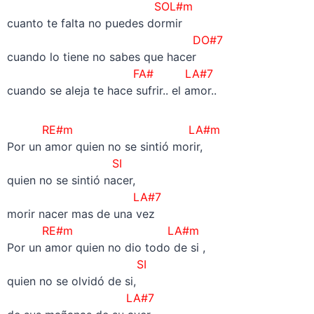
SOL#m
cuanto te falta no puedes dormir
DO#7
cuando lo tiene no sabes que hacer
FA# LA#7
cuando se aleja te hace sufrir.. el amor..
RE#m LA#m
Por un amor quien no se sintió morir,
SI
quien no se sintió nacer,
LA#7
morir nacer mas de una vez
RE#m LA#m
Por un amor quien no dio todo de si ,
SI
quien no se olvidó de si,
LA#7