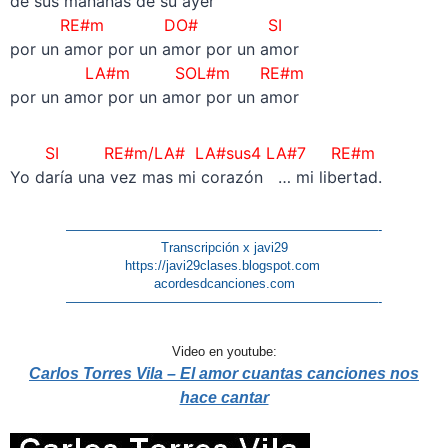
de sus mañanas de su ayer
RE#m DO# SI
por un amor por un amor por un amor
LA#m SOL#m RE#m
por un amor por un amor por un amor
SI RE#m/LA# LA#sus4 LA#7 RE#m
Yo daría una vez mas mi corazón … mi libertad.
————————————————————————-
Transcripción x javi29
https://javi29clases.blogspot.com
acordesdcanciones.com
————————————————————————-
Video en youtube:
Carlos Torres Vila – El amor cuantas canciones nos
hace cantar