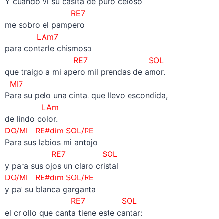
Y cuando vi su casita de puro celoso
RE7
me sobro el pampero
LAm7
para contarle chismoso
RE7 SOL
que traigo a mi apero mil prendas de amor.
MI7
Para su pelo una cinta, que llevo escondida,
LAm
de lindo color.
DO/MI RE#dim SOL/RE
Para sus labios mi antojo
RE7 SOL
y para sus ojos un claro cristal
DO/MI RE#dim SOL/RE
y pa’ su blanca garganta
RE7 SOL
el criollo que canta tiene este cantar: