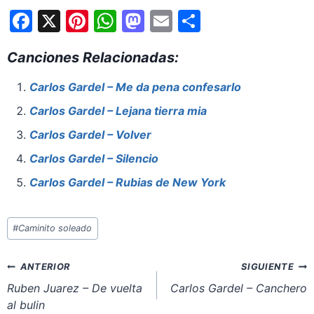
F
X
Pi
W
M
E
S
a
nt
h
a
m
h
Canciones Relacionadas:
c
er
at
st
ai
ar
e
e
s
o
l
e
Carlos Gardel – Me da pena confesarlo
b
st
A
d
Carlos Gardel – Lejana tierra mia
o
p
o
Carlos Gardel – Volver
o
p
n
Carlos Gardel – Silencio
k
Carlos Gardel – Rubias de New York
Etiquetas
#
Caminito soleado
de
la
Navegación
ANTERIOR
SIGUIENTE
entrada:
de
Ruben Juarez – De vuelta
Carlos Gardel – Canchero
al bulin
entradas