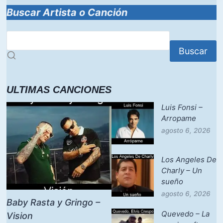
Buscar Artista o Canción
Buscar
ULTIMAS CANCIONES
Luis Fonsi –
Arropame
agosto 6, 2026
Los Angeles De
Charly – Un
sueño
agosto 6, 2026
Baby Rasta y Gringo –
Quevedo – La
Vision