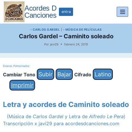
Saltar
Acordes D
al
entra
Canciones
contenido
- CARLOS GARDEL
|
- MÚSICA DE PELÍCULAS
Carlos Gardel – Caminito soleado
Por
javi29
febrero 24, 2019
Enlaces Patrocinados
Subir
Bajar
Latino
Cambiar Tono
Cifrado
Imprimir
Letra y acordes de Caminito soleado
(Música de
Carlos Gardel
y Letra de
Alfredo Le Pera
)
Transcripción x javi29 para acordesdcanciones.com