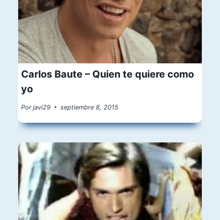
Carlos Baute – Quien te quiere como
yo
Por
javi29
septiembre 8, 2015