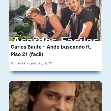
Carlos Baute – Ando buscando ft.
Piso 21 (facil)
Por
javi29
junio 23, 2017