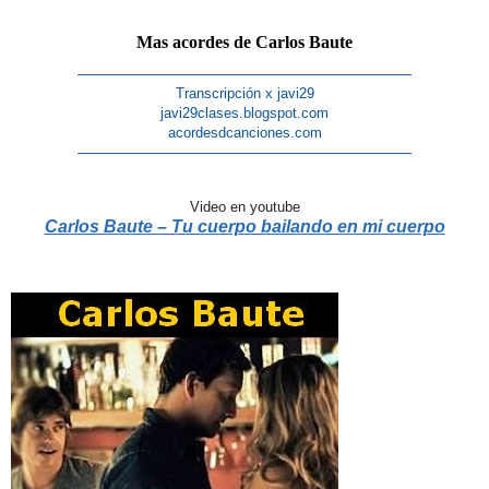
Mas acordes de Carlos Baute
———————————————————————–
Transcripción x javi29
javi29clases.blogspot.com
acordesdcanciones.com
———————————————————————–
Video en youtube
Carlos Baute – Tu cuerpo bailando en mi cuerpo