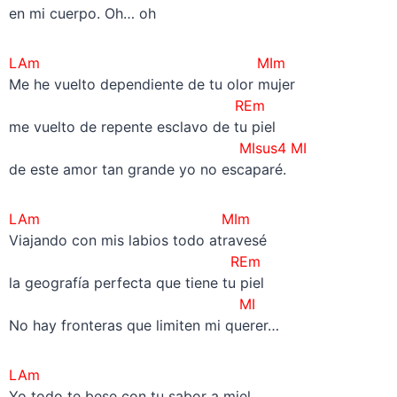
en mi cuerpo. Oh… oh
LAm MIm
Me he vuelto dependiente de tu olor mujer
REm
me vuelto de repente esclavo de tu piel
MIsus4 MI
de este amor tan grande yo no escaparé.
LAm MIm
Viajando con mis labios todo atravesé
REm
la geografía perfecta que tiene tu piel
MI
No hay fronteras que limiten mi querer…
LAm
Yo todo te bese con tu sabor a miel