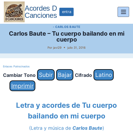
Saltar
Acordes D
al
entra
Canciones
contenido
- CARLOS BAUTE
Carlos Baute – Tu cuerpo bailando en mi
cuerpo
Por
javi29
julio 31, 2016
Enlaces Patrocinados
Subir
Bajar
Latino
Cambiar Tono
Cifrado
Imprimir
Letra y acordes de
Tu cuerpo
bailando en mi cuerpo
(Letra y música de
Carlos Baute
)