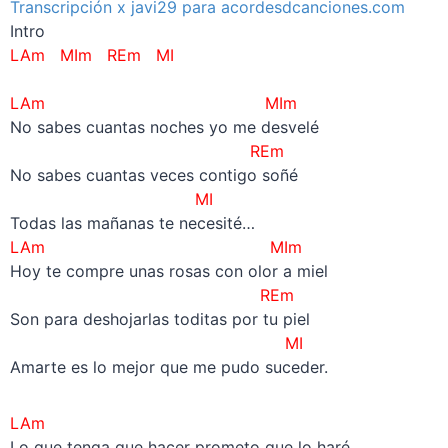
Transcripción x javi29 para acordesdcanciones.com
Intro
LAm MIm REm MI
LAm MIm
No sabes cuantas noches yo me desvelé
REm
No sabes cuantas veces contigo soñé
MI
Todas las mañanas te necesité…
LAm MIm
Hoy te compre unas rosas con olor a miel
REm
Son para deshojarlas toditas por tu piel
MI
Amarte es lo mejor que me pudo suceder.
LAm
Lo que tenga que hacer prometo que lo haré