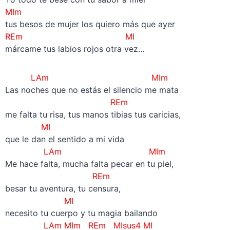
MIm
tus besos de mujer los quiero más que ayer
REm MI
márcame tus labios rojos otra vez…
LAm MIm
Las noches que no estás el silencio me mata
REm
me falta tu risa, tus manos tibias tus caricias,
MI
que le dan el sentido a mi vida
LAm MIm
Me hace falta, mucha falta pecar en tu piel,
REm
besar tu aventura, tu censura,
MI
necesito tu cuerpo y tu magia bailando
LAm
MIm REm MIsus4 MI