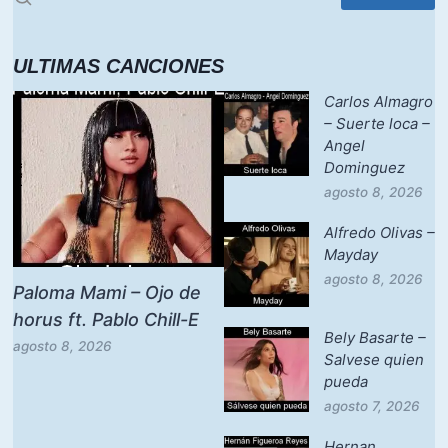
ULTIMAS CANCIONES
Carlos Almagro
– Suerte loca –
Angel
Dominguez
agosto 8, 2026
Alfredo Olivas –
Mayday
agosto 8, 2026
Paloma Mami – Ojo de
horus ft. Pablo Chill-E
Bely Basarte –
agosto 8, 2026
Salvese quien
pueda
agosto 7, 2026
Hernan