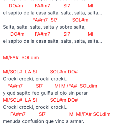
DO#m FA#m7 SI7 MI
el sapito de la casa salta, salta, salta, salta…
FA#m7 SI7 SOL#m
Salta, salta, salta, salta y sobre salta,
DO#m FA#m7 SI7 MI
el sapito de la casa salta, salta, salta, salta…
MI/FA# SOLdim
–
MI/SOL#
LA SI SOL#m DO#
Crocki crocki, crocki crocki…
FA#m7 SI7
MI MI/FA# SOLdim
y qué sapito feo guiña el ojo sin parar
MI/SOL#
LA SI SOL#m DO#
Crocki crocki, crocki crocki…
FA#m7 SI7
MI
MI/FA# SOLdim
menuda confusión que vino a armar.