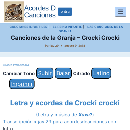
Saltar
Acordes D
al
entra
Canciones
contenido
- CANCIONES INFANTILES
|
- EL REINO INFANTIL
|
- LAS CANCIONES DE LA
GRANJA
Canciones de la Granja – Crocki Crocki
Por
javi29
agosto 9, 2018
Enlaces Patrocinados
Subir
Bajar
Latino
Cambiar Tono
Cifrado
Imprimir
Letra y acordes de Crocki crocki
(Letra y música de
Xuxa?
)
Transcripción x javi29 para acordesdcanciones.com
Intro