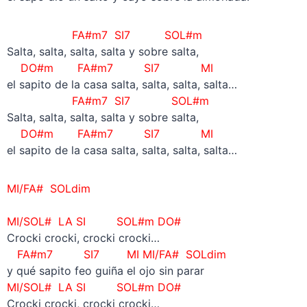
FA#m7 SI7 SOL#m
Salta, salta, salta, salta y sobre salta,
DO#m FA#m7 SI7 MI
el sapito de la casa salta, salta, salta, salta…
FA#m7 SI7 SOL#m
Salta, salta, salta, salta y sobre salta,
DO#m FA#m7 SI7 MI
el sapito de la casa salta, salta, salta, salta…
MI/FA# SOLdim
–
MI/SOL#
LA SI SOL#m DO#
Crocki crocki, crocki crocki…
FA#m7 SI7
MI MI/FA# SOLdim
y qué sapito feo guiña el ojo sin parar
MI/SOL#
LA SI SOL#m DO#
Crocki crocki, crocki crocki…