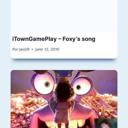
iTownGamePlay – Foxy’s song
Por
javi29
junio 12, 2016