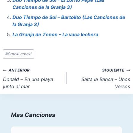
o
p
n
Canciones de la Granja 3)
k
Duo Tiempo de Sol – Bartolito (Las Canciones de
la Granja 3)
La Granja de Zenon – La vaca lechera
Etiquetas
#
Crocki crocki
de
la
Navegación
ANTERIOR
SIGUIENTE
entrada:
de
Donald – En una playa
Salta la Banca – Unos
junto al mar
Versos
entradas
Mas Canciones