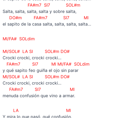
FA#m7 SI7 SOL#m
Salta, salta, salta, salta y sobre salta,
DO#m FA#m7 SI7 MI
el sapito de la casa salta, salta, salta, salta…
MI/FA# SOLdim
–
MI/SOL#
LA SI SOL#m DO#
Crocki crocki, crocki crocki…
FA#m7 SI7
MI MI/FA# SOLdim
y qué sapito feo guiña el ojo sin parar
MI/SOL#
LA SI SOL#m DO#
Crocki crocki, crocki crocki…
FA#m7 SI7
MI
menuda confusión que vino a armar.
LA
MI
Y mira lo que pasó, qué confusión.