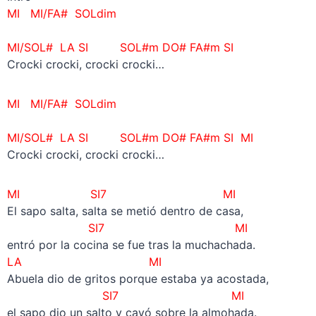
MI MI/FA# SOLdim
–
MI/SOL#
LA SI SOL#m DO# FA#m SI
Crocki crocki, crocki crocki…
MI MI/FA# SOLdim
–
MI/SOL#
LA SI SOL#m DO# FA#m SI MI
Crocki crocki, crocki crocki…
MI SI7 MI
El sapo salta, salta se metió dentro de casa,
SI7 MI
entró por la cocina se fue tras la muchachada.
LA MI
Abuela dio de gritos porque estaba ya acostada,
SI7 MI
el sapo dio un salto y cayó sobre la almohada.