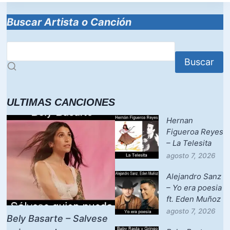
o
p
n
k
Buscar Artista o Canción
Buscar
ULTIMAS CANCIONES
Hernan
Figueroa Reyes
– La Telesita
agosto 7, 2026
Alejandro Sanz
– Yo era poesia
ft. Eden Muñoz
agosto 7, 2026
Bely Basarte – Salvese