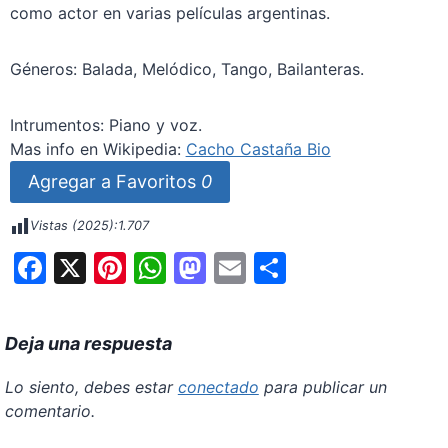
como actor en varias películas argentinas.
Géneros: Balada, Melódico, Tango, Bailanteras.
Intrumentos: Piano y voz.
Mas info en Wikipedia:
Cacho Castaña Bio
Agregar a Favoritos
0
Vistas (2025):
1.707
F
X
Pi
W
M
E
S
a
nt
h
a
m
h
c
er
at
st
ai
ar
Deja una respuesta
e
e
s
o
l
e
b
st
A
d
Lo siento, debes estar
conectado
para publicar un
comentario.
o
p
o