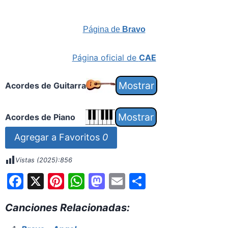
Página de
Bravo
Página oficial de
CAE
Acordes de Guitarra
Acordes de Piano
Agregar a Favoritos
0
Vistas (2025):
856
F
X
Pi
W
M
E
S
a
nt
h
a
m
h
Canciones Relacionadas:
c
er
at
st
ai
ar