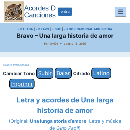
Saltar
Acordes D
al
entra
Canciones
contenido
- BALADA
|
- BRAVO
|
- CAE
|
- ROCK NACIONAL ARGENTINA
Bravo – Una larga historia de amor
Por
javi29
agosto 18, 2015
Enlaces Patrocinados
Subir
Bajar
Latino
Cambiar Tono
Cifrado
Imprimir
Letra y acordes de Una larga
historia de amor
(Original:
Una lunga storia d’amore
. Letra y música
de
Gino Paoli
)