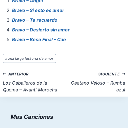
e
e
s
o
l
e
Bravo – Angel
b
st
A
d
Bravo – Si esto es amor
o
p
o
Bravo – Te recuerdo
o
p
n
Bravo – Desierto sin amor
k
Bravo – Beso Final – Cae
Etiquetas
#
Una larga historia de amor
de
la
Navegación
ANTERIOR
SIGUIENTE
entrada:
de
Los Caballeros de la
Caetano Veloso – Rumba
Quema – Avanti Morocha
azul
entradas
Mas Canciones