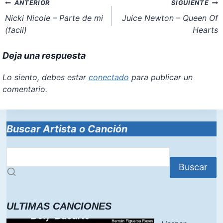
Navegación
ANTERIOR
SIGUIENTE
entrada:
o
p
n
de
Nicki Nicole – Parte de mi
Juice Newton – Queen Of
k
(facil)
Hearts
entradas
Deja una respuesta
Lo siento, debes estar
conectado
para publicar un
comentario.
Buscar Artista o Canción
Buscar
ULTIMAS CANCIONES