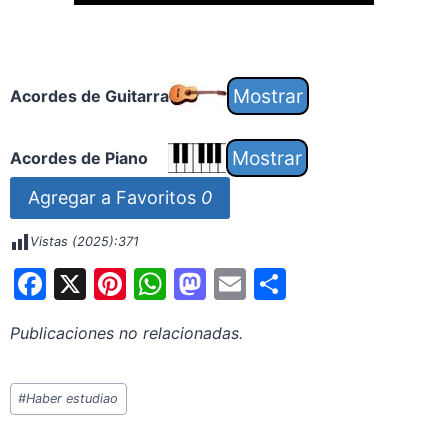
Acordes de Guitarra
Acordes de Piano
Agregar a Favoritos
0
Vistas (2025):
371
F
X
Pi
W
M
E
S
a
nt
h
a
m
h
Publicaciones no relacionadas.
c
er
at
st
ai
ar
e
e
s
o
l
e
Etiquetas
#
Haber estudiao
b
st
A
d
de
o
p
o
la