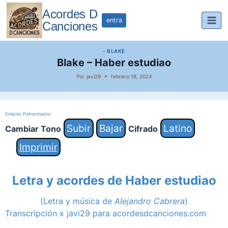
Saltar
Acordes D
al
entra
Canciones
contenido
- BLAKE
Blake – Haber estudiao
Por
javi29
febrero 18, 2024
Enlaces Patrocinados
Subir
Bajar
Latino
Cambiar Tono
Cifrado
Imprimir
Letra y acordes de Haber estudiao
(Letra y música de
Alejandro Cabrera
)
Transcripción x javi29 para acordesdcanciones.com