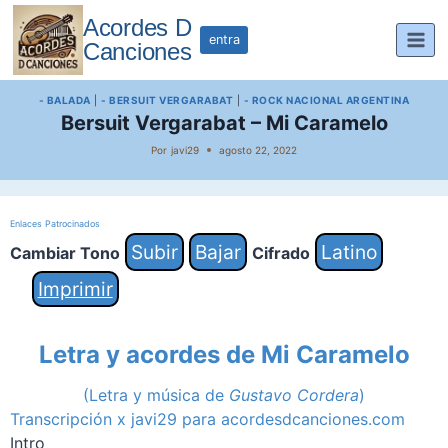
Saltar
Acordes D
al
entra
Canciones
contenido
- BALADA
|
- BERSUIT VERGARABAT
|
- ROCK NACIONAL ARGENTINA
Bersuit Vergarabat – Mi Caramelo
Por
javi29
agosto 22, 2022
Enlaces Patrocinados
Subir
Bajar
Latino
Cambiar Tono
Cifrado
Imprimir
Letra y acordes de Mi Caramelo
(Letra y música de
Gustavo Cordera
)
Transcripción x javi29 para acordesdcanciones.com
Intro