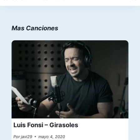
entradas
Mas Canciones
Luis Fonsi – Girasoles
Por
javi29
mayo 4, 2020