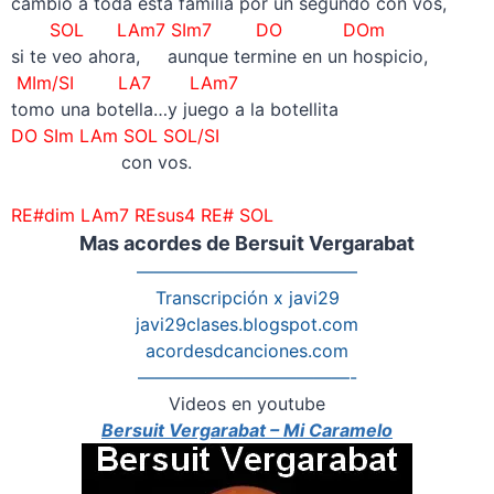
cambio a toda esta familia por un segundo con vos,
SOL LAm7 SIm7 DO DOm
si te veo ahora, aunque termine en un hospicio,
MIm/SI LA7 LAm7
tomo una botella…y juego a la botellita
DO SIm LAm SOL SOL/SI
con vos.
–
RE#dim LAm7 REsus4 RE# SOL
Mas acordes de Bersuit Vergarabat
————————————–
Transcripción x javi29
javi29clases.blogspot.com
acordesdcanciones.com
————————————-
Videos en youtube
Bersuit Vergarabat – Mi Caramelo