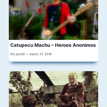
Catupecu Machu – Heroes Anonimos
Por
javi29
marzo 27, 2018