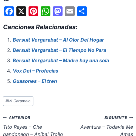
F
X
Pi
W
M
E
S
a
nt
h
a
m
h
Canciones Relacionadas:
c
er
at
st
ai
ar
e
e
s
o
l
e
Bersuit Vergarabat – Al Olor Del Hogar
b
st
A
d
Bersuit Vergarabat – El Tiempo No Para
o
p
o
Bersuit Vergarabat – Madre hay una sola
o
p
n
Vox Dei – Profecias
k
Guasones – El tren
Etiquetas
#
Mi Caramelo
de
la
Navegación
ANTERIOR
SIGUIENTE
entrada:
de
Tito Reyes – Che
Aventura – Todavia Me
bandoneon – Anibal Troilo
Amas