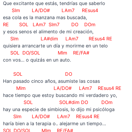
Que excitante que estás, tendrías que saberlo
SIm LA/DO# LAm7 REsus4
esa cola es la manzana mas buscada,
RE SOL LAm7 SIm7 DO DOm
y esos senos el alimento de mi creación,
SIm LA#dim LAm7 REsus4 RE
quisiera arrancarte un día y morirme en un telo
SOL DO/SOL MIm RE/FA#
con vos… o quizás en un auto.
–
SOL DO
Han pasado cinco años, asumiste las cosas
MIm LA/DO# LAm7 REsus4 RE
hace tiempo que estoy buscando mi verdadero yo,
SOL SOL#dim DO DOm
hay una especie de simbiosis, lo dijo mi psicóloga
SIm LA/DO# LAm7 REsus4 RE
haría bien a la terapia o.. alejarme un tiempo…
SOL DO/SOL MIm RE/FA#