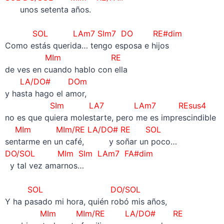
unos setenta años.
–
SOL LAm7 SIm7 DO RE#dim
Como estás querida… tengo esposa e hijos
MIm RE
de ves en cuando hablo con ella
LA/DO# DOm
y hasta hago el amor,
SIm LA7 LAm7 REsus4
no es que quiera molestarte, pero me es imprescindible
MIm MIm/RE LA/DO# RE SOL
sentarme en un café, y soñar un poco…
DO/SOL MIm SIm LAm7 FA#dim
y tal vez amarnos…
–
SOL DO/SOL
Y ha pasado mi hora, quién robó mis años,
MIm MIm/RE LA/DO# RE