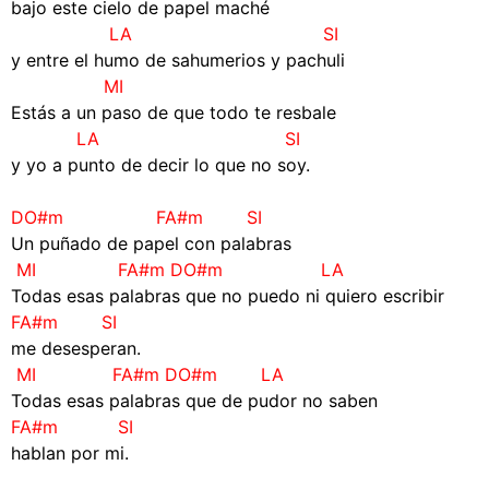
bajo este cielo de papel maché
LA SI
y entre el humo de sahumerios y pachuli
MI
Estás a un paso de que todo te resbale
LA SI
y yo a punto de decir lo que no soy.
–
DO#m FA#m SI
Un puñado de papel con palabras
MI FA#m DO#m LA
Todas esas palabras que no puedo ni quiero escribir
FA#m SI
me desesperan.
MI FA#m DO#m LA
Todas esas palabras que de pudor no saben
FA#m SI
hablan por mi.
–