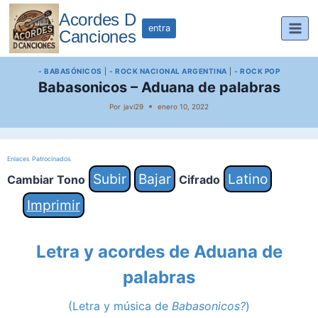
Saltar
Acordes D
al
entra
Canciones
contenido
- BABASÓNICOS
|
- ROCK NACIONAL ARGENTINA
|
- ROCK POP
Babasonicos – Aduana de palabras
Por
javi29
enero 10, 2022
Enlaces Patrocinados
Subir
Bajar
Latino
Cambiar Tono
Cifrado
Imprimir
Letra y acordes de Aduana de
palabras
(Letra y música de
Babasonicos?
)