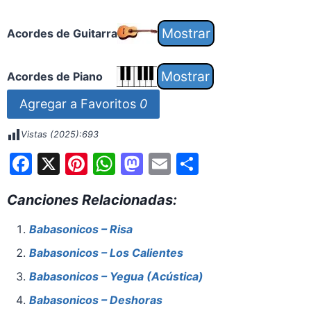
Acordes de Guitarra
Acordes de Piano
Agregar a Favoritos
0
Vistas (2025):
693
F
X
Pi
W
M
E
S
a
nt
h
a
m
h
Canciones Relacionadas:
c
er
at
st
ai
ar
e
e
s
o
l
e
Babasonicos – Risa
b
st
A
d
Babasonicos – Los Calientes
o
p
o
Babasonicos – Yegua (Acústica)
o
p
n
Babasonicos – Deshoras