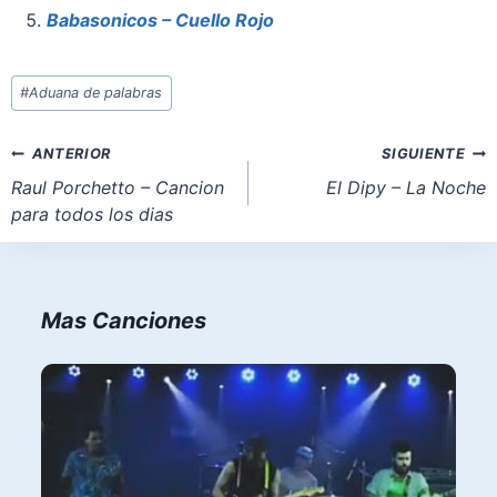
k
Babasonicos – Cuello Rojo
Etiquetas
#
Aduana de palabras
de
la
Navegación
ANTERIOR
SIGUIENTE
entrada:
de
Raul Porchetto – Cancion
El Dipy – La Noche
para todos los dias
entradas
Mas Canciones