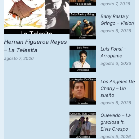
agosto 7, 2026
Baby Rasta y
Gringo – Vision
agosto 6, 2026
Hernan Figueroa Reyes
Luis Fonsi –
– La Telesita
Arropame
agosto 7, 2026
agosto 6, 2026
Los Angeles De
Charly – Un
sueño
agosto 6, 2026
Quevedo – La
graciosa ft.
Elvis Crespo
agosto 5, 2026