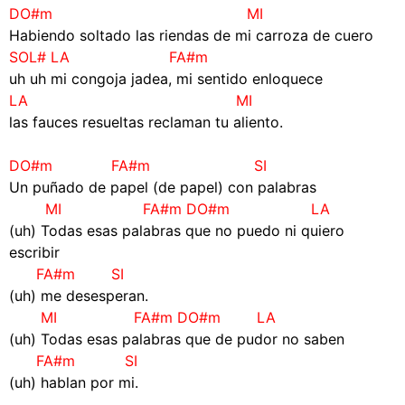
DO#m MI
Habiendo soltado las riendas de mi carroza de cuero
SOL# LA FA#m
uh uh mi congoja jadea, mi sentido enloquece
LA MI
las fauces resueltas reclaman tu aliento.
–
DO#m FA#m SI
Un puñado de papel (de papel) con palabras
MI FA#m DO#m LA
(uh) Todas esas palabras que no puedo ni quiero
escribir
FA#m SI
(uh) me desesperan.
MI FA#m DO#m LA
(uh) Todas esas palabras que de pudor no saben
FA#m SI
(uh) hablan por mi.
–