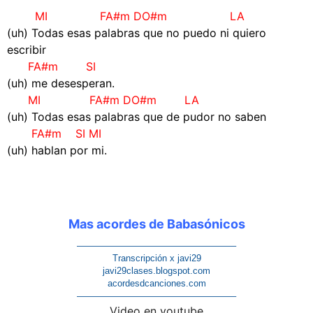
MI FA#m DO#m LA
(uh) Todas esas palabras que no puedo ni quiero
escribir
FA#m SI
(uh) me desesperan.
MI FA#m DO#m LA
(uh) Todas esas palabras que de pudor no saben
FA#m SI MI
(uh) hablan por mi.
Mas acordes de Babasónicos
—————————————————–
Transcripción x javi29
javi29clases.blogspot.com
acordesdcanciones.com
—————————————————–
Video en youtube