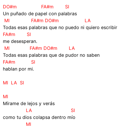
DO#m FA#m SI
Un puñado de papel con palabras
MI FA#m DO#m LA
Todas esas palabras que no puedo ni quiero escribir
FA#m SI
me desesperan.
MI FA#m DO#m LA
Todas esas palabras que de pudor no saben
FA#m SI
hablan por mi.
–
MI LA SI
–
MI
Mírame de lejos y verás
LA SI
como tu dios colapsa dentro mío
MI