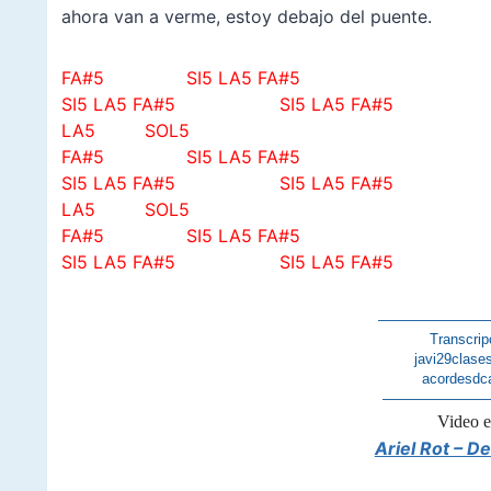
ahora van a verme, estoy debajo del puente.
FA#5
SI5 LA5 FA#5
SI5 LA5 FA#5
SI5 LA5 FA#5
LA5 SOL5
FA#5
SI5 LA5 FA#5
SI5 LA5 FA#5
SI5 LA5 FA#5
LA5 SOL5
FA#5
SI5 LA5 FA#5
SI5 LA5 FA#5
SI5 LA5 FA#5
———————
Transcrip
javi29clase
acordesdc
———————
Video 
Ariel Rot – D