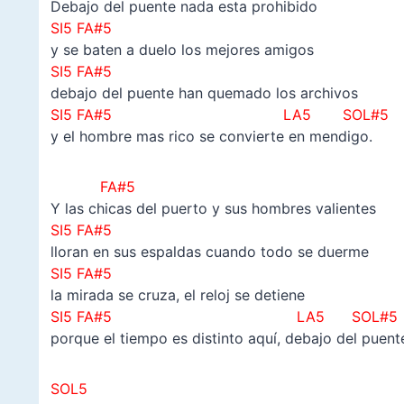
Debajo del puente nada esta prohibido
SI5 FA#5
y se baten a duelo los mejores amigos
SI5 FA#5
debajo del puente han quemado los archivos
SI5 FA#5
LA5 SOL#5
y el hombre mas rico se convierte en mendigo.
FA#5
Y las chicas del puerto y sus hombres valientes
SI5 FA#5
lloran en sus espaldas cuando todo se duerme
SI5 FA#5
la mirada se cruza, el reloj se detiene
SI5 FA#5
LA5 SOL#5
porque el tiempo es distinto aquí, debajo del puent
SOL5