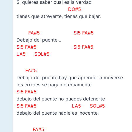
Si quieres saber cual es la verdad
DO#5
tienes que atreverte, tienes que bajar.
FA#5
SI5 FA#5
Debajo del puente…
SI5 FA#5
SI5 FA#5
LA5 SOL#5
FA#5
Debajo del puente hay que aprender a moverse
los errores se pagan eternamente
SI5 FA#5
debajo del puente no puedes detenerte
SI5 FA#5
LA5 SOL#5
debajo del puente nadie es inocente.
FA#5