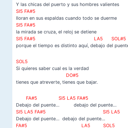
Y las chicas del puerto y sus hombres valientes
SI5 FA#5
lloran en sus espaldas cuando todo se duerme
SI5 FA#5
la mirada se cruza, el reloj se detiene
SI5 FA#5
LA5 SOL#5
porque el tiempo es distinto aquí, debajo del puent
SOL5
Si quieres saber cual es la verdad
DO#5
tienes que atreverte, tienes que bajar.
FA#5
SI5 LA5 FA#5
Debajo del puente… debajo del puente…
SI5 LA5 FA#5
SI5 LA5
Debajo del puente… debajo del puente…
FA#5
LA5 SOL5