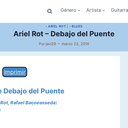
Género
Artista
Guitarr
- ARIEL ROT
|
- BLUES
Ariel Rot – Debajo del Puente
Por
javi29
marzo 23, 2018
Imprimir
e Debajo del Puente
 Rot
, Rafael Bacoeasseda
)
m