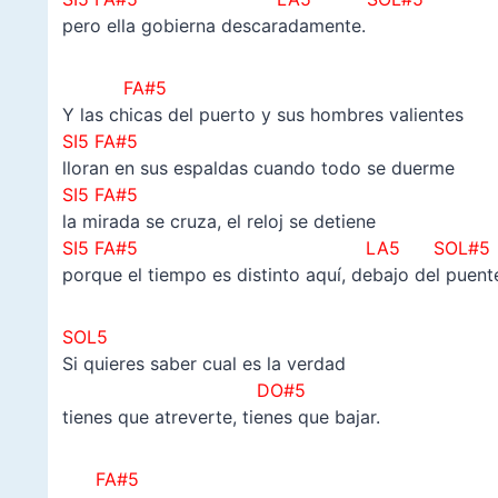
pero ella gobierna descaradamente.
FA#5
Y las chicas del puerto y sus hombres valientes
SI5 FA#5
lloran en sus espaldas cuando todo se duerme
SI5 FA#5
la mirada se cruza, el reloj se detiene
SI5 FA#5
LA5 SOL#5
porque el tiempo es distinto aquí, debajo del puent
SOL5
Si quieres saber cual es la verdad
DO#5
tienes que atreverte, tienes que bajar.
FA#5