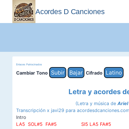
Saltar
al
Acordes D Canciones
contenido
Enlaces Patrocinados
Subir
Bajar
Latino
Cambiar Tono
Cifrado
Letra y acordes d
(Letra y música de
Ariel
Transcripción x javi29 para acordesdcanciones.co
Intro
LA5 SOL#5 FA#5 SI5 LA5 FA#5