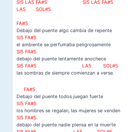
SI5 LA5 FA#5
SI5 LA5 FA#5
LA5 SOL#5
–
FA#5
Debajo del puente algo cambia de repente
SI5 FA#5
el ambiente se perfumaba peligrosamente
SI5 FA#5
debajo del puente lentamente anochece
SI5 FA#5
LA5 SOL#5
las sombras de siempre comienzan a verse.
FA#5
Debajo del puente todos juegan fuerte
SI5 FA#5
los hombres se regalan, las mujeres se venden
SI5 FA#5
debajo del puente nadie piensa en la muerte
SI5 FA#5
LA5 SOL#5