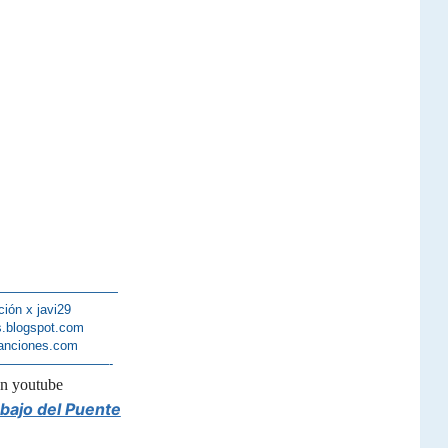
——————————
ción x javi29
s.blogspot.com
anciones.com
—————————-
en youtube
ebajo del Puente