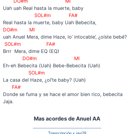
DO#m
MI
Uah uah Real hasta la muerte, baby
SOL#m FA#
Real hasta la muerte, baby Uah Bebecita,
DO#m
MI
uah Anuel Mera, dime Haze, lo’ intocable’, ¿oíste bebé?
SOL#m FA#
Brrr Mera, dime EQ (EQ)
DO#m
MI
Eh-eh Bebecita (Uah) Bebe-Bebecita (Uah)
SOL#m
La casa del Haze, ¿oí’te baby? (Uah)
FA#
Donde se fuma y se hace el amor bien rico, bebecita
Jaja.
Mas acordes de Anuel AA
—————————————————–
Transcripción x javi29