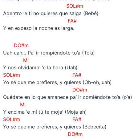
SOL#m
Adentro ‘e ti no quieres que salga (Bebé)
FA#
Y en exceso la noche es larga.
DO#m
Uah uah… Pa’ ir rompiéndote to’a (To’a)
MI
Y nos olvidamo’ ‘e la hora (Uah)
SOL#m FA#
Yo sé que me prefieres, y quieres (Oh-oh, uah)
DO#m
Quédate en lo que amanece pa’ ir comiéndote to’a (o’a)
MI
Y encima ‘e mí tú te moja’ (Moja ah)
SOL#m FA#
Yo sé que me prefieres, y quieres (Bebecita)
DO#m