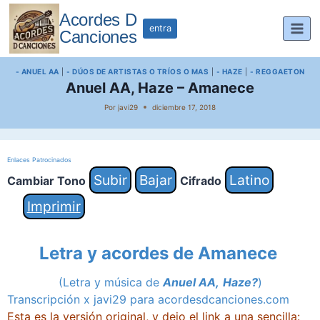
Saltar
Acordes D
al
entra
Canciones
contenido
- ANUEL AA
|
- DÚOS DE ARTISTAS O TRÍOS O MAS
|
- HAZE
|
- REGGAETON
Anuel AA, Haze – Amanece
Por
javi29
diciembre 17, 2018
Enlaces Patrocinados
Subir
Bajar
Latino
Cambiar Tono
Cifrado
Imprimir
Letra y acordes de Amanece
(Letra y música de
Anuel AA,
Haze?
)
Transcripción x javi29 para acordesdcanciones.com
Esta es la versión original, y dejo el link a una sencilla: