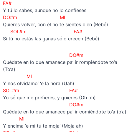
FA#
Y tú lo sabes, aunque no lo confieses
DO#m MI
Quieres volver, con él no te sientes bien (Bebé)
SOL#m FA#
Si tú no estás las ganas sólo crecen (Bebé)
DO#m
Quédate en lo que amanece pa’ ir rompiéndote to’a
(To’a)
MI
Y nos olvidamo’ ‘e la hora (Uah)
SOL#m FA#
Yo sé que me prefieres, y quieres (Oh oh)
DO#m
Quédate en lo que amanece pa’ ir comiéndote to’a (o’a)
MI
Y encima ‘e mí tú te moja’ (Moja ah)