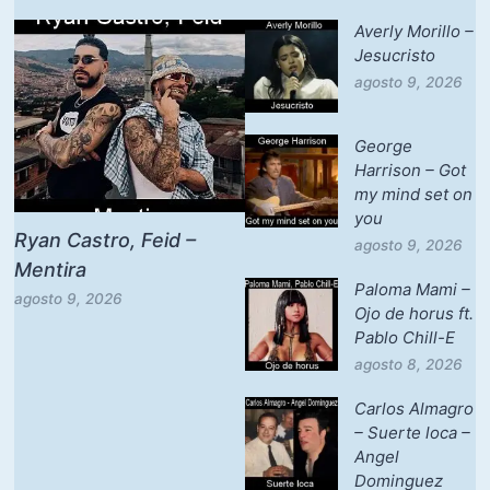
Averly Morillo –
Jesucristo
agosto 9, 2026
George
Harrison – Got
my mind set on
you
Ryan Castro, Feid –
agosto 9, 2026
Mentira
Paloma Mami –
agosto 9, 2026
Ojo de horus ft.
Pablo Chill-E
agosto 8, 2026
Carlos Almagro
– Suerte loca –
Angel
Dominguez