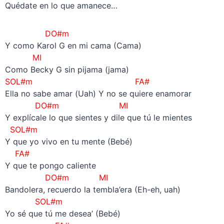
Quédate en lo que amanece…
DO#m
Y como Karol G en mi cama (Cama)
MI
Como Becky G sin pijama (jama)
SOL#m FA#
Ella no sabe amar (Uah) Y no se quiere enamorar
DO#m MI
Y explícale lo que sientes y dile que tú le mientes
SOL#m
Y que yo vivo en tu mente (Bebé)
FA#
Y que te pongo caliente
DO#m
MI
Bandolera, recuerdo la tembla’era (Eh-eh, uah)
SOL#m
Yo sé que tú me desea’ (Bebé)