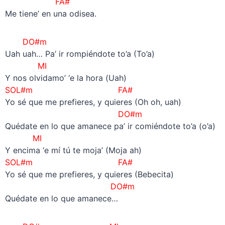
FA#
Me tiene’ en una odisea.
DO#m
Uah uah… Pa’ ir rompiéndote to’a (To’a)
MI
Y nos olvidamo’ ‘e la hora (Uah)
SOL#m FA#
Yo sé que me prefieres, y quieres (Oh oh, uah)
DO#m
Quédate en lo que amanece pa’ ir comiéndote to’a (o’a)
MI
Y encima ‘e mí tú te moja’ (Moja ah)
SOL#m FA#
Yo sé que me prefieres, y quieres (Bebecita)
DO#m
Quédate en lo que amanece…