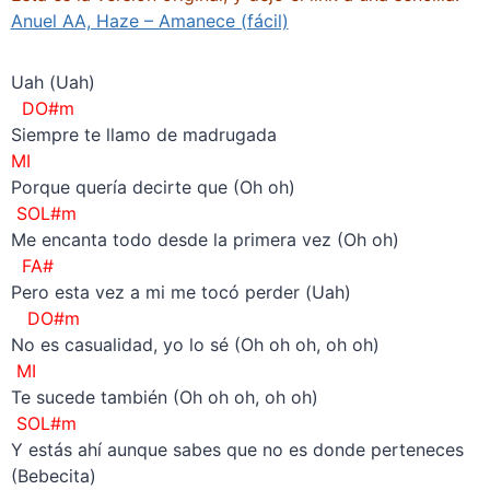
Anuel AA, Haze – Amanece (fácil)
Uah (Uah)
DO#m
Siempre te llamo de madrugada
MI
Porque quería decirte que (Oh oh)
SOL#m
Me encanta todo desde la primera vez (Oh oh)
FA#
Pero esta vez a mi me tocó perder (Uah)
DO#m
No es casualidad, yo lo sé (Oh oh oh, oh oh)
MI
Te sucede también (Oh oh oh, oh oh)
SOL#m
Y estás ahí aunque sabes que no es donde perteneces
(Bebecita)