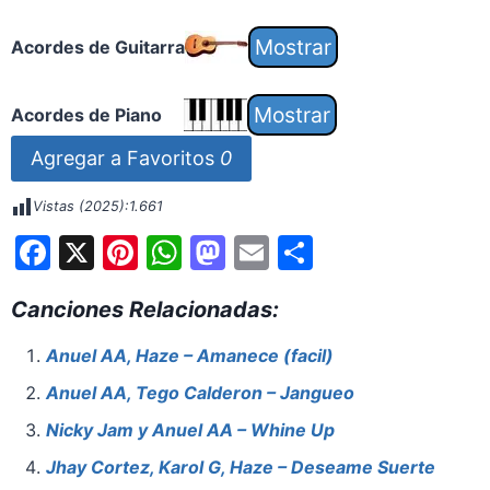
Acordes de Guitarra
Acordes de Piano
Agregar a Favoritos
0
Vistas (2025):
1.661
F
X
Pi
W
M
E
S
a
nt
h
a
m
h
Canciones Relacionadas:
c
er
at
st
ai
ar
e
e
s
o
l
e
Anuel AA, Haze – Amanece (facil)
b
st
A
d
Anuel AA, Tego Calderon – Jangueo
o
p
o
Nicky Jam y Anuel AA – Whine Up
o
p
n
Jhay Cortez, Karol G, Haze – Deseame Suerte