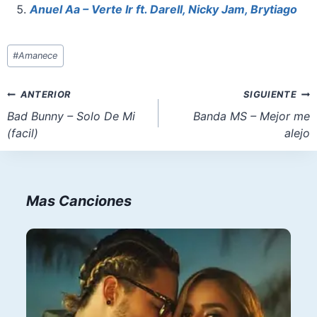
k
Anuel Aa – Verte Ir ft. Darell, Nicky Jam, Brytiago
Etiquetas
#
Amanece
de
la
Navegación
ANTERIOR
SIGUIENTE
entrada:
de
Bad Bunny – Solo De Mi
Banda MS – Mejor me
(facil)
alejo
entradas
Mas Canciones