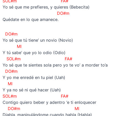
SOL#m FA#
Yo sé que me prefieres, y quieres (Bebecita)
DO#m
Quédate en lo que amanece.
DO#m
Yo sé que tú tiene’ un novio (Novio)
MI
Y tú sabe’ que yo lo odio (Odio)
SOL#m FA#
Yo sé que te sientes sola pero yo te vo’ a morder to’a
DO#m
Y yo me enredé en tu piel (Uah)
MI
Y ya no sé ni qué hacer (Uah)
SOL#m FA#
Contigo quiero beber y adentro ‘e ti enloquecer
DO#m
MI
Diabla, manipulándome cuando habla (Habla)