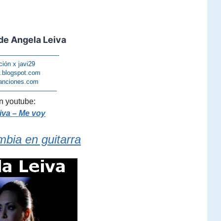
de Angela Leiva
—————————-
ción x javi29
s.blogspot.com
anciones.com
—————————–
n youtube:
iva – Me voy
mbia en guitarra