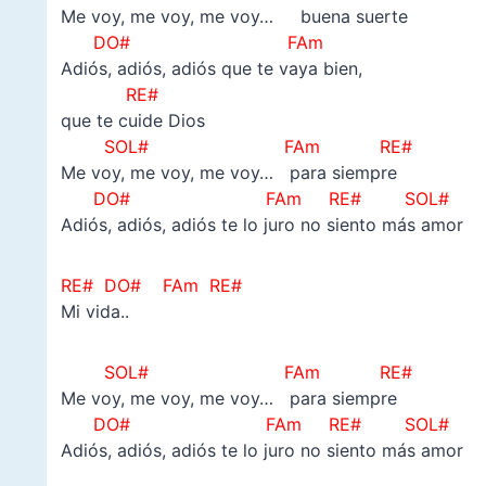
Me voy, me voy, me voy… buena suerte
DO# FAm
Adiós, adiós, adiós que te vaya bien,
RE#
que te cuide Dios
SOL# FAm RE#
Me voy, me voy, me voy… para siempre
DO# FAm RE# SOL#
Adiós, adiós, adiós te lo juro no siento más amor
RE# DO# FAm RE#
Mi vida..
SOL# FAm RE#
Me voy, me voy, me voy… para siempre
DO# FAm RE# SOL#
Adiós, adiós, adiós te lo juro no siento más amor