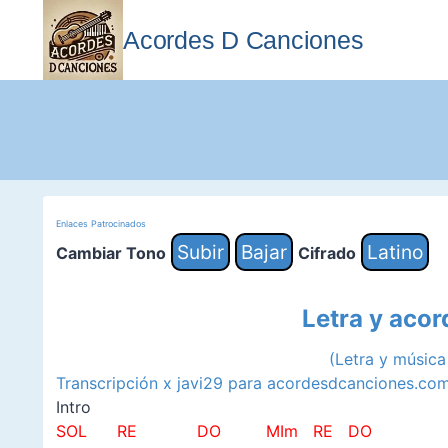
Saltar
al
Acordes D Canciones
contenido
Enlaces Patrocinados
Subir
Bajar
Latino
Cambiar Tono
Cifrado
Letra y aco
(Letra y músic
Transcripción x javi29 para acordesdcanciones.co
Intro
SOL RE DO MIm RE DO