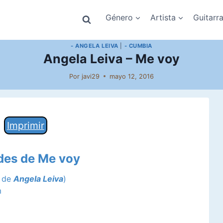
Género
Artista
Guitarr
- ANGELA LEIVA
|
- CUMBIA
Angela Leiva – Me voy
Por
javi29
mayo 12, 2016
Imprimir
rdes de Me voy
a de
Angela Leiva
)
m