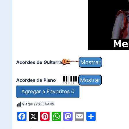
Acordes de Guitarra
Acordes de Piano
Agregar a Favoritos
0
Vistas (2025):
448
F
X
Pi
W
M
E
S
a
nt
h
a
m
h