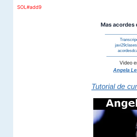
SOL#add9
Mas acordes 
————————
Transcrip
javi29clase
acordesdc
———————
Video e
Angela Le
Tutorial de cu