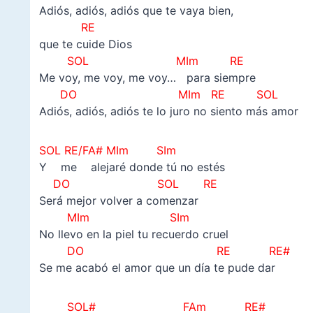
Adiós, adiós, adiós que te vaya bien,
RE
que te cuide Dios
SOL MIm RE
Me voy, me voy, me voy… para siempre
DO MIm RE SOL
Adiós, adiós, adiós te lo juro no siento más amor
SOL RE/FA# MIm SIm
Y me alejaré donde tú no estés
DO SOL RE
Será mejor volver a comenzar
MIm SIm
No llevo en la piel tu recuerdo cruel
DO RE RE#
Se me acabó el amor que un día te pude dar
SOL# FAm RE#