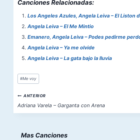
Canciones Relacionadas:
c
er
at
st
ai
ar
e
e
s
o
l
e
Los Angeles Azules, Angela Leiva – El Liston 
b
st
A
d
Angela Leiva – El Me Mintio
o
p
o
Emanero, Angela Leiva – Podes pedirme perd
o
p
n
Angela Leiva – Ya me olvide
k
Angela Leiva – La gata bajo la lluvia
Etiquetas
#
Me voy
de
la
Navegación
ANTERIOR
entrada:
de
Adriana Varela – Garganta con Arena
entradas
Mas Canciones