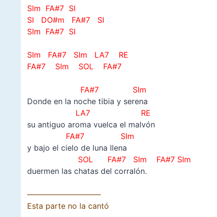
SIm FA#7 SI
SI DO#m FA#7 SI
SIm FA#7 SI
–
SIm FA#7 SIm
LA7 RE
FA#7 SIm S
OL FA#7
–
FA#7 SIm
Donde en la noche tibia y serena
LA7 RE
su antiguo aroma vuelca el malvón
FA#7 SIm
y bajo el cielo de luna llena
SOL FA#7 SIm
FA#7 SIm
duermen las chatas del corralón.
–
—————————–
Esta parte no la cantó