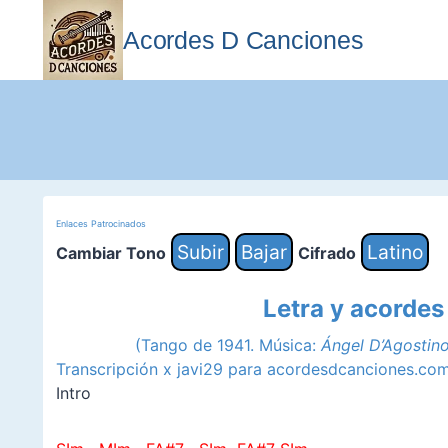
Saltar
al
Acordes D Canciones
contenido
Enlaces Patrocinados
Subir
Bajar
Latino
Cambiar Tono
Cifrado
Letra y acordes
(Tango de 1941. Música:
Ángel D’Agostino
Transcripción x javi29 para acordesdcanciones.co
Intro