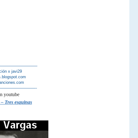
—————————–
ción x javi29
s.blogspot.com
anciones.com
—————————-
en youtube
 – Tres esquinas