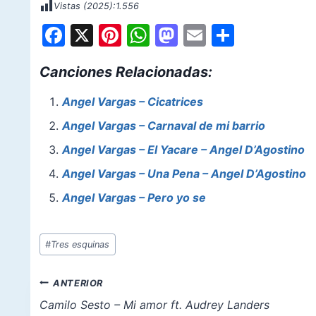
Vistas (2025):
1.556
F
X
Pi
W
M
E
S
a
nt
h
a
m
h
Canciones Relacionadas:
c
er
at
st
ai
ar
e
e
s
o
l
e
Angel Vargas – Cicatrices
b
st
A
d
Angel Vargas – Carnaval de mi barrio
o
p
o
Angel Vargas – El Yacare – Angel D’Agostino
o
p
n
Angel Vargas – Una Pena – Angel D’Agostino
k
Angel Vargas – Pero yo se
Etiquetas
#
Tres esquinas
de
la
Navegación
ANTERIOR
entrada:
de
Camilo Sesto – Mi amor ft. Audrey Landers