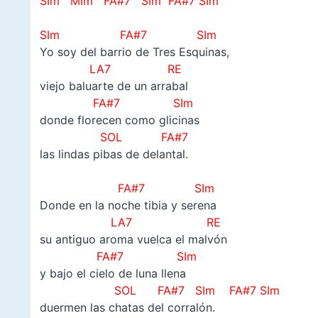
SIm MIm FA#7 SIm
FA#7 SIm
–
SIm FA#7 SIm
Yo soy del barrio de Tres Esquinas,
LA7 RE
viejo baluarte de un arrabal
FA#7 SIm
donde florecen como glicinas
SOL FA#7
las lindas pibas de delantal.
–
FA#7 SIm
Donde en la noche tibia y serena
LA7 RE
su antiguo aroma vuelca el malvón
FA#7 SIm
y bajo el cielo de luna llena
SOL FA#7 SIm
FA#7 SIm
duermen las chatas del corralón.