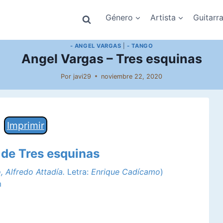
Género
Artista
Guitarr
- ANGEL VARGAS
|
- TANGO
Angel Vargas – Tres esquinas
Por
javi29
noviembre 22, 2020
Imprimir
 de Tres esquinas
, Alfredo Attadía.
Letra:
Enrique Cadícamo
)
m