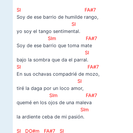
–
SI FA#7
Soy de ese barrio de humilde rango,
SI
yo soy el tango sentimental.
SIm FA#7
Soy de ese barrio que toma mate
SI
bajo la sombra que da el parral.
SI FA#7
En sus ochavas compadrié de mozo,
SI
tiré la daga por un loco amor,
SIm FA#7
quemé en los ojos de una maleva
SIm
la ardiente ceba de mi pasión.
–
SI DO#m FA#7 SI