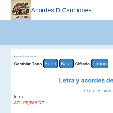
Saltar
al
Acordes D Canciones
contenido
Enlaces Patrocinados
Subir
Bajar
Latino
Cambiar Tono
Cifrado
Letra y acordes d
(
Letra y músi
Intro
SOL RE/FA# DO