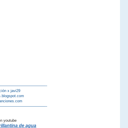
—————————————-
ción x javi29
s.blogspot.com
anciones.com
—————————————-
en youtube
illantina de agua