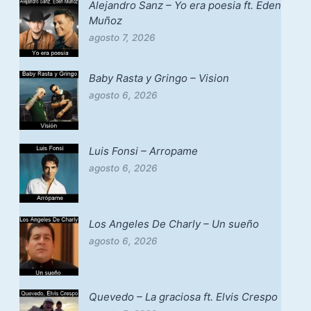
Alejandro Sanz – Yo era poesia ft. Eden
Muñoz
agosto 7, 2026
Baby Rasta y Gringo – Vision
agosto 6, 2026
Luis Fonsi – Arropame
agosto 6, 2026
Los Angeles De Charly – Un sueño
agosto 6, 2026
Quevedo – La graciosa ft. Elvis Crespo