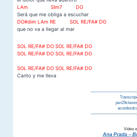
LAm SIm7 DO
Será que me obliga a escuchar
DO#dim LAm RE SOL RE/FA# DO
que no va a llegar al mar
SOL RE/FA# DO SOL RE/FA# DO
SOL RE/FA# DO SOL RE/FA# DO
SOL RE/FA# DO SOL RE/FA# DO
Canto y me lleva
———————————
Transcrip
javi29clase
acordesdc
———————————
Video 
Ana Prada – Br