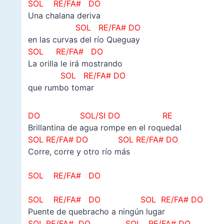
SOL RE/FA# DO
Una chalana deriva
SOL RE/FA# DO
en las curvas del río Queguay
SOL RE/FA# DO
La orilla le irá mostrando
SOL RE/FA# DO
que rumbo tomar
DO SOL/SI DO RE
Brillantina de agua rompe en el roquedal
SOL RE/FA# DO SOL RE/FA# DO
Corre, corre y otro río más
SOL RE/FA# DO
SOL RE/FA# DO SOL RE/FA# DO
Puente de quebracho a ningún lugar
SOL RE/FA# DO SOL RE/FA# DO