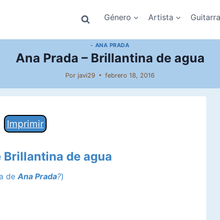
Género
Artista
Guitarr
- ANA PRADA
Ana Prada – Brillantina de agua
Por
javi29
febrero 18, 2016
Imprimir
e
Brillantina de agua
ca de
Ana Prada
?
)