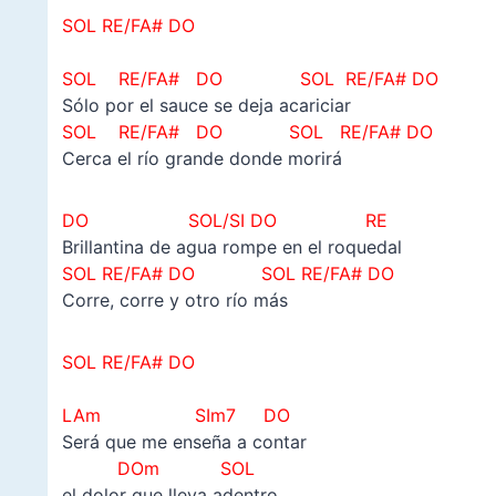
SOL RE/FA# DO
SOL RE/FA# DO SOL RE/FA# DO
Sólo por el sauce se deja acariciar
SOL RE/FA# DO SOL RE/FA# DO
Cerca el río grande donde morirá
DO SOL/SI DO RE
Brillantina de agua rompe en el roquedal
SOL RE/FA# DO SOL RE/FA# DO
Corre, corre y otro río más
SOL RE/FA# DO
LAm SIm7 DO
Será que me enseña a contar
DOm SOL
el dolor que lleva adentro