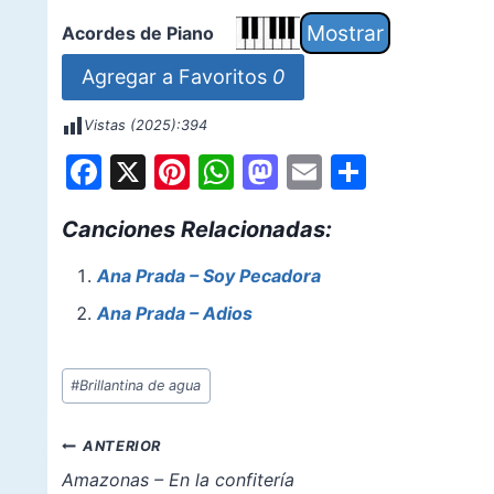
Acordes de Piano
Agregar a Favoritos
0
Vistas (2025):
394
F
X
Pi
W
M
E
S
a
nt
h
a
m
h
Canciones Relacionadas:
c
er
at
st
ai
ar
e
e
s
o
l
e
Ana Prada – Soy Pecadora
b
st
A
d
Ana Prada – Adios
o
p
o
o
p
n
Etiquetas
#
Brillantina de agua
de
k
la
Navegación
ANTERIOR
entrada:
de
Amazonas – En la confitería