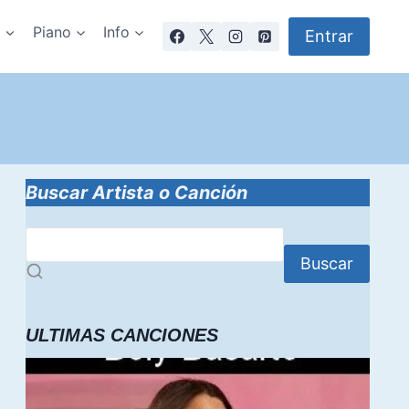
a
Piano
Info
Entrar
Buscar Artista o Canción
Buscar
ULTIMAS CANCIONES