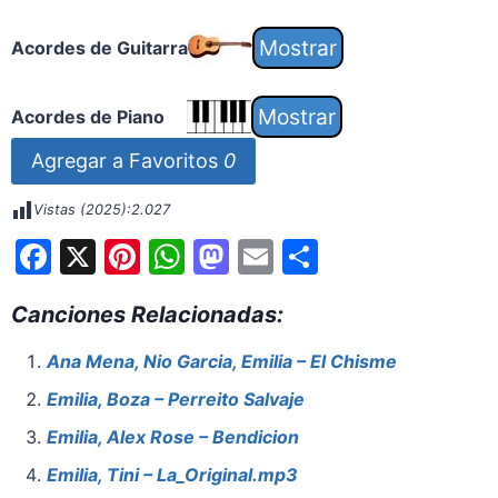
Acordes de Guitarra
Acordes de Piano
Agregar a Favoritos
0
Vistas (2025):
2.027
F
X
Pi
W
M
E
S
a
nt
h
a
m
h
Canciones Relacionadas:
c
er
at
st
ai
ar
e
e
s
o
l
e
Ana Mena, Nio Garcia, Emilia – El Chisme
b
st
A
d
Emilia, Boza – Perreito Salvaje
o
p
o
Emilia, Alex Rose – Bendicion
o
p
n
Emilia, Tini – La_Original.mp3