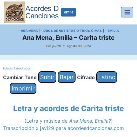
Saltar
Acordes D
al
entra
Canciones
contenido
- ANA MENA
|
- DÚOS DE ARTISTAS O TRÍOS O MAS
|
- EMILIA
Ana Mena, Emilia – Carita triste
Por
javi29
agosto 30, 2024
Enlaces Patrocinados
Subir
Bajar
Latino
Cambiar Tono
Cifrado
Imprimir
Letra y acordes de Carita triste
(Letra y música de
Ana Mena, Emilia?
)
Transcripción x javi29 para acordesdcanciones.com