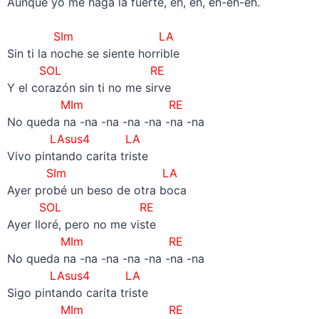
Aunque yo me haga la fuerte, eh, eh, eh-eh-eh.
–
SIm LA
Sin ti la noche se siente horrible
SOL RE
Y el corazón sin ti no me sirve
MIm RE
No queda na -na -na -na -na -na -na
LAsus4 LA
Vivo pintando carita triste
SIm LA
Ayer probé un beso de otra boca
SOL RE
Ayer lloré, pero no me viste
MIm RE
No queda na -na -na -na -na -na -na
LAsus4 LA
Sigo pintando carita triste
MIm RE