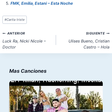
k
FMK, Emilia, Estani – Esta Noche
Etiquetas
#
Carita triste
de
la
Navegación
ANTERIOR
SIGUIENTE
entrada:
de
Luck Ra, Nicki Nicole –
Ulises Bueno, Cristian
Doctor
Castro – Hola
entradas
Mas Canciones