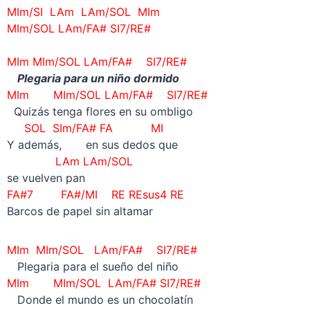
MIm/SI LAm LAm/SOL MIm
MIm/SOL LAm/FA# SI7/RE#
MIm
MIm/SOL LAm/FA# SI7/RE#
Plegaria para un niño dormido
MIm
MIm/SOL LAm/FA# SI7/RE#
Quizás tenga flores en su ombligo
SOL SIm/FA# FA MI
Y además, en sus dedos que
LAm LAm/SOL
se vuelven pan
FA#7 FA#/MI RE REsus4 RE
Barcos de papel sin altamar
MIm
MIm/SOL LAm/FA# SI7/RE#
Plegaria para el sueño del niño
MIm
MIm/SOL LAm/FA# SI7/RE#
Donde el mundo es un chocolatín