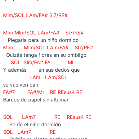
MIm/SOL LAm/FA# SI7/RE#
MIm
MIm/SOL LAm/FA# SI7/RE#
Plegaria para un niño dormido
MIm
MIm/SOL LAm/FA# SI7/RE#
Quizás tenga flores en su ombligo
SOL SIm/FA# FA MI
Y además, en sus dedos que
LAm LAm/SOL
se vuelven pan
FA#7 FA#/MI RE REsus4 RE
Barcos de papel sin altamar
SOL LAm7 RE
REsus4 RE
Se ríe el niño dormido
SOL LAm7 RE