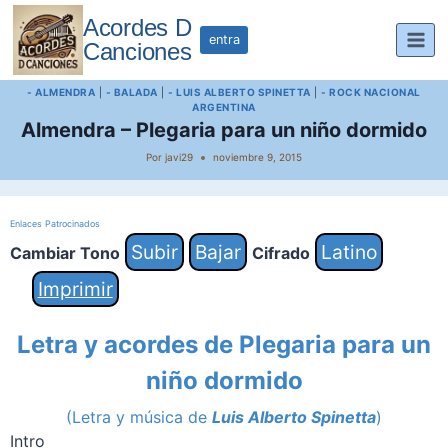
Saltar
Acordes D
al
entra
Canciones
contenido
- ALMENDRA
|
- BALADA
|
- LUIS ALBERTO SPINETTA
|
- ROCK NACIONAL
ARGENTINA
Almendra – Plegaria para un niño dormido
Por
javi29
noviembre 9, 2015
Enlaces Patrocinados
Subir
Bajar
Latino
Cambiar Tono
Cifrado
Imprimir
Letra y acordes de Plegaria para un
niño dormido
(Letra y música de
Luis Alberto Spinetta
)
Intro