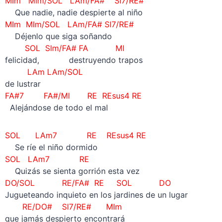
MIm
MIm/SOL LAm/FA# SI7/RE#
Que nadie, nadie despierte al niño
MIm
MIm/SOL LAm/FA# SI7/RE#
Déjenlo que siga soñando
SOL SIm/FA# FA MI
felicidad, destruyendo trapos
LAm LAm/SOL
de lustrar
FA#7 FA#/MI RE REsus4 RE
Alejándose de todo el mal
SOL LAm7 RE
REsus4 RE
Se ríe el niño dormido
SOL LAm7 RE
Quizás se sienta gorrión esta vez
DO/SOL RE/FA# RE SOL
DO
Jugueteando inquieto en los jardines de un lugar
RE/DO# SI7/RE# MIm
que jamás despierto encontrará