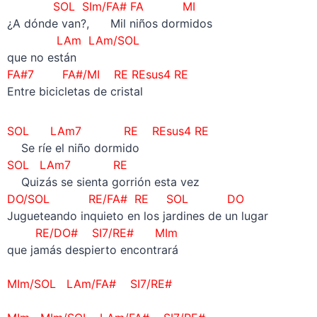
SOL SIm/FA# FA MI
¿A dónde van?, Mil niños dormidos
LAm LAm/SOL
que no están
FA#7 FA#/MI RE REsus4 RE
Entre bicicletas de cristal
SOL LAm7 RE
REsus4 RE
Se ríe el niño dormido
SOL LAm7 RE
Quizás se sienta gorrión esta vez
DO/SOL RE/FA# RE SOL
DO
Jugueteando inquieto en los jardines de un lugar
RE/DO# SI7/RE# MIm
que jamás despierto encontrará
MIm/SOL LAm/FA# SI7/RE#