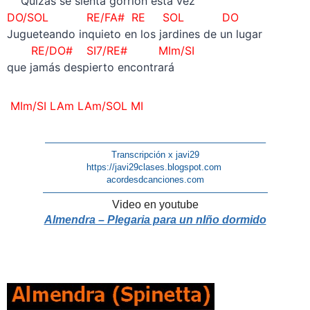
Quizás se sienta gorrión esta vez
DO/SOL RE/FA# RE SOL
DO
Jugueteando inquieto en los jardines de un lugar
RE/DO# SI7/RE#
MIm/SI
que jamás despierto encontrará
MIm/SI LAm LAm/SOL MI
————————————————————————–
Transcripción x javi29
https://javi29clases.blogspot.com
acordesdcanciones.com
—————————————————————————
Video en youtube
Almendra – Plegaria para un nIño dormido