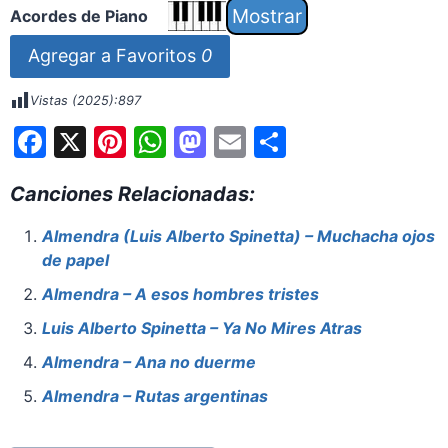
Acordes de Piano
Agregar a Favoritos
0
Vistas (2025):
897
F
X
Pi
W
M
E
S
a
nt
h
a
m
h
Canciones Relacionadas:
c
er
at
st
ai
ar
e
e
s
o
l
e
Almendra (Luis Alberto Spinetta) – Muchacha ojos
de papel
b
st
A
d
o
p
o
Almendra – A esos hombres tristes
o
p
n
Luis Alberto Spinetta – Ya No Mires Atras
k
Almendra – Ana no duerme
Almendra – Rutas argentinas