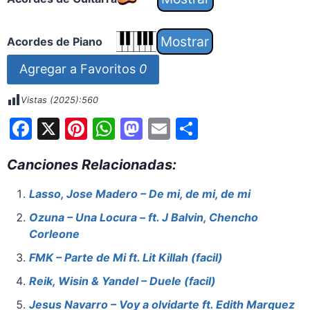
Acordes de Piano
Agregar a Favoritos
0
Vistas (2025):
560
F
X
Pi
W
M
E
S
a
nt
h
a
m
h
Canciones Relacionadas:
c
er
at
st
ai
ar
e
e
s
o
l
e
Lasso, Jose Madero – De mi, de mi, de mi
b
st
A
d
Ozuna – Una Locura – ft. J Balvin, Chencho
o
p
o
Corleone
o
p
n
FMK – Parte de Mi ft. Lit Killah (facil)
k
Reik, Wisin & Yandel – Duele (facil)
Jesus Navarro – Voy a olvidarte ft. Edith Marquez