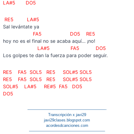
LA#5 DO5
RE5 LA#5
Sal levántate ya
FA5 DO5 RE5
hoy no es el final no se acaba aquí… ¡no!
LA#5 FA5 DO5
Los golpes te dan la fuerza para poder seguir.
RE5 FA5 SOL5 RE5 SOL#5 SOL5
RE5 FA5 SOL5 RE5 SOL#5 SOL5
SOL#5 LA#5 RE#5 FA5 DO5
DO5
————————————————————-
Transcripción x javi29
javi29clases.blogspot.com
acordesdcanciones.com
———————————————————–