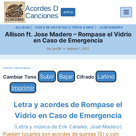
Saltar
Acordes D
al
entra
Canciones
contenido
- ALLISON
|
- DÚOS DE ARTISTAS O TRÍOS O MAS
|
- JOSÉ MADERO
Allison ft. Jose Madero – Rompase el Vidrio
en Caso de Emergencia
Por
javi29
febrero 1, 2017
Enlaces Patrocinados
Subir
Bajar
Latino
Cambiar Tono
Cifrado
Imprimir
Letra y acordes de Rompase el
Vidrio en Caso de Emergencia
(Letra y música de
Erik Canales
,
José Madero
)
Pueden tocarlos con acordes de quintas (5) o con