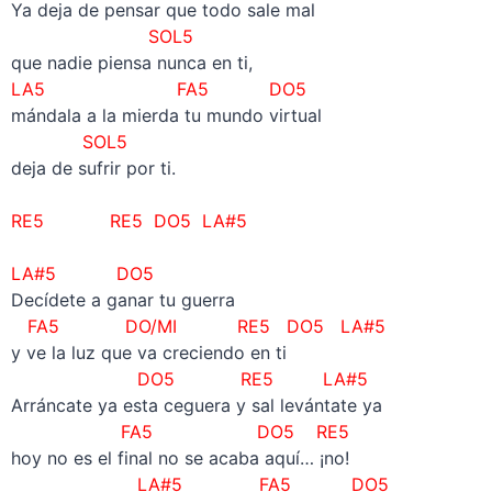
Ya deja de pensar que todo sale mal
SOL5
que nadie piensa nunca en ti,
LA5
FA5 DO5
mándala a la mierda tu mundo virtual
SOL5
deja de sufrir por ti.
RE5
RE5
DO5 LA#5
LA#5 DO5
Decídete a ganar tu guerra
FA5 DO/MI RE5 DO5 LA#5
y ve la luz que va creciendo en ti
DO5
RE5 LA#5
Arráncate ya esta ceguera y sal levántate ya
FA5 DO5 RE5
hoy no es el final no se acaba aquí… ¡no!
LA#5 FA5 DO5