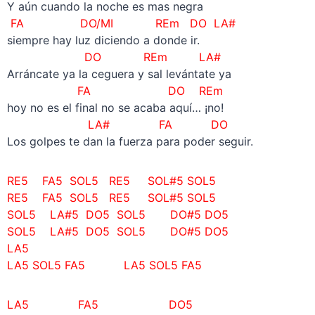
Y aún cuando la noche es mas negra
FA DO/MI REm DO LA#
siempre hay luz diciendo a donde ir.
DO
REm LA#
Arráncate ya la ceguera y sal levántate ya
FA DO REm
hoy no es el final no se acaba aquí… ¡no!
LA# FA DO
Los golpes te dan la fuerza para poder seguir.
RE5 FA5 SOL5 RE5 SOL#5 SOL5
RE5 FA5 SOL5 RE5 SOL#5 SOL5
SOL5 LA#5 DO5 SOL5 DO#5 DO5
SOL5 LA#5 DO5 SOL5 DO#5 DO5
LA5
LA5 SOL5 FA5
LA5 SOL5 FA5
LA5 FA5 DO5