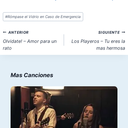
Etiquetas
#
Rómpase el Vidrio en Caso de Emergencia
de
la
Navegación
ANTERIOR
SIGUIENTE
entrada:
de
Olvidate! – Amor para un
Los Playeros – Tu eres la
rato
mas hermosa
entradas
Mas Canciones