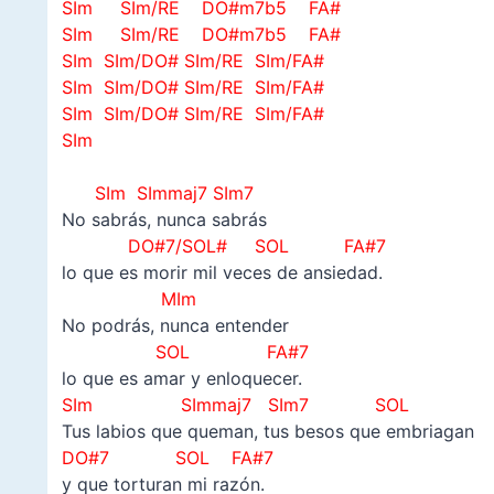
SIm SIm/RE DO#m7b5 FA#
SIm SIm/RE DO#m7b5 FA#
SIm SIm/DO# SIm/RE SIm/FA#
SIm SIm/DO# SIm/RE SIm/FA#
SIm SIm/DO# SIm/RE SIm/FA#
SIm
–
SIm SImmaj7 SIm7
No sabrás, nunca sabrás
DO#7/SOL# SOL FA#7
lo que es morir mil veces de ansiedad.
MIm
No podrás, nunca entender
SOL FA#7
lo que es amar y enloquecer.
SIm SImmaj7 SIm7 SOL
Tus labios que queman, tus besos que embriagan
DO#7 SOL FA#7
y que torturan mi razón.