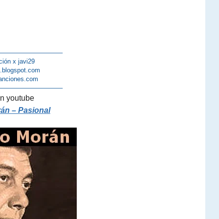
——————————–
ción x javi29
s.blogspot.com
anciones.com
——————————–
n youtube
án – Pasional