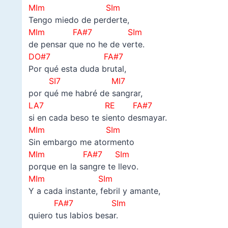
MIm SIm
Tengo miedo de perderte,
MIm FA#7 SIm
de pensar que no he de verte.
DO#7 FA#7
Por qué esta duda brutal,
SI7 MI7
por qué me habré de sangrar,
LA7 RE FA#7
si en cada beso te siento desmayar.
MIm SIm
Sin embargo me atormento
MIm FA#7 SIm
porque en la sangre te llevo.
MIm SIm
Y a cada instante, febril y amante,
FA#7 SIm
quiero tus labios besar.