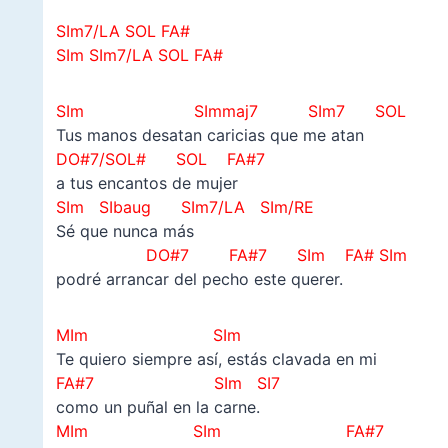
SIm7/LA SOL FA#
SIm SIm7/LA SOL FA#
SIm SImmaj7 SIm7 SOL
Tus manos desatan caricias que me atan
DO#7/SOL# SOL FA#7
a tus encantos de mujer
SIm SIbaug SIm7/LA SIm/RE
Sé que nunca más
DO#7 FA#7 SIm FA# SIm
podré arrancar del pecho este querer.
MIm SIm
Te quiero siempre así, estás clavada en mi
FA#7 SIm SI7
como un puñal en la carne.
MIm SIm FA#7