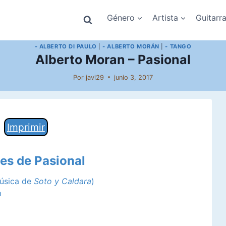
Género
Artista
Guitarr
- ALBERTO DI PAULO
|
- ALBERTO MORÁN
|
- TANGO
Alberto Moran – Pasional
Por
javi29
junio 3, 2017
Imprimir
des de Pasional
música de
Soto y Caldara
)
m