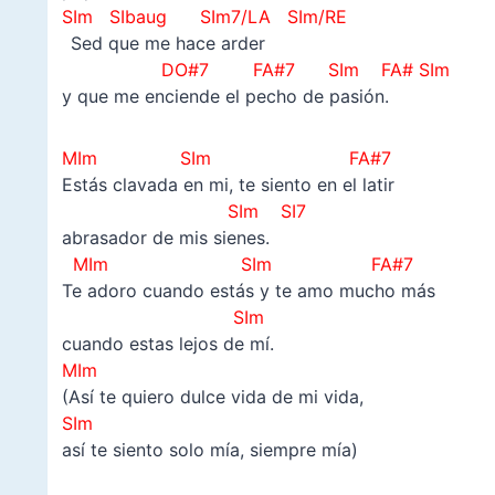
SIm SIbaug SIm7/LA SIm/RE
–
Sed que me hace arder
DO#7 FA#7 SIm FA# SIm
y que me enciende el pecho de pasión.
MIm SIm FA#7
Estás clavada en mi, te siento en el latir
SIm SI7
abrasador de mis sienes.
MIm SIm FA#7
Te adoro cuando estás y te amo mucho más
SIm
cuando estas lejos de mí.
MIm
(Así te quiero dulce vida de mi vida,
SIm
así te siento solo mía, siempre mía)