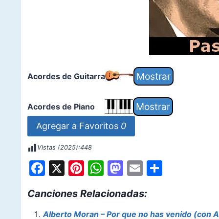
Acordes de Guitarra
Acordes de Piano
Agregar a Favoritos
0
Vistas (2025):
448
F
X
Pi
W
M
E
S
a
nt
h
a
m
h
Canciones Relacionadas:
c
er
at
st
ai
ar
e
e
s
o
l
e
Alberto Moran – Por que no has venido (con A