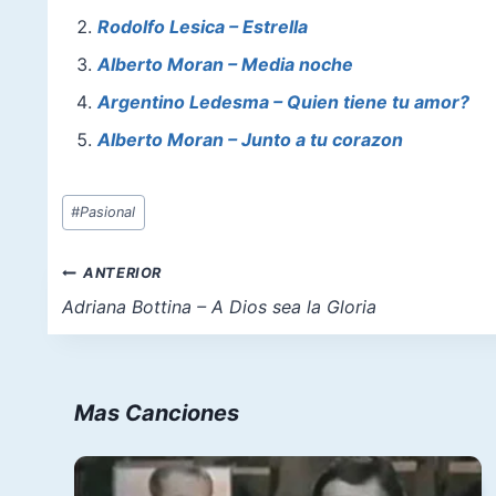
b
st
A
d
Rodolfo Lesica – Estrella
o
p
o
Alberto Moran – Media noche
o
p
n
Argentino Ledesma – Quien tiene tu amor?
k
Alberto Moran – Junto a tu corazon
Etiquetas
#
Pasional
de
la
Navegación
ANTERIOR
entrada:
de
Adriana Bottina – A Dios sea la Gloria
entradas
Mas Canciones