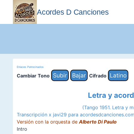
Saltar
al
Acordes D Canciones
contenido
Enlaces Patrocinados
Subir
Bajar
Latino
Cambiar Tono
Cifrado
Letra y acor
(Tango 1951. Letra y 
Transcripción x javi29 para acordesdcanciones.co
Versión con la orquesta de
Alberto Di Paulo
Intro