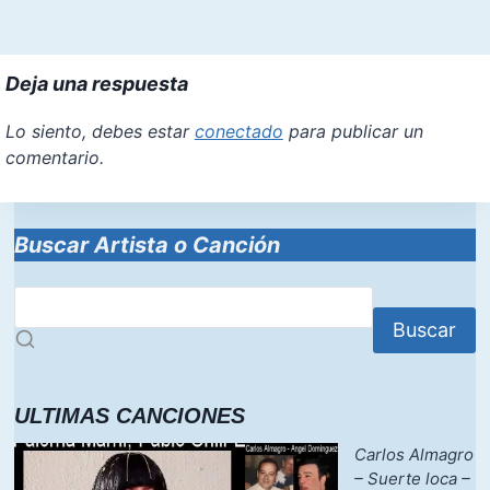
Deja una respuesta
Lo siento, debes estar
conectado
para publicar un
comentario.
Buscar Artista o Canción
Buscar
ULTIMAS CANCIONES
Carlos Almagro
– Suerte loca –