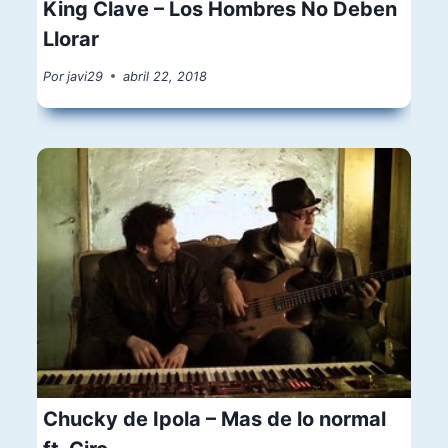
King Clave – Los Hombres No Deben
Llorar
Por
javi29
abril 22, 2018
Chucky de Ipola – Mas de lo normal