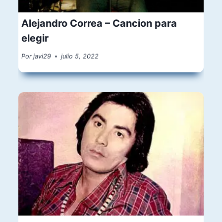
Alejandro Correa – Cancion para
elegir
Por
javi29
julio 5, 2022