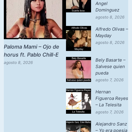
Angel
Dominguez
agosto 8, 2026
Alfredo Olivas –
Mayday
agosto 8, 2026
Paloma Mami – Ojo de
horus ft. Pablo Chill-E
Bely Basarte –
agosto 8, 2026
Salvese quien
pueda
agosto 7, 2026
Hernan
Figueroa Reyes
– La Telesita
agosto 7, 2026
Alejandro Sanz
– Yo era poesia