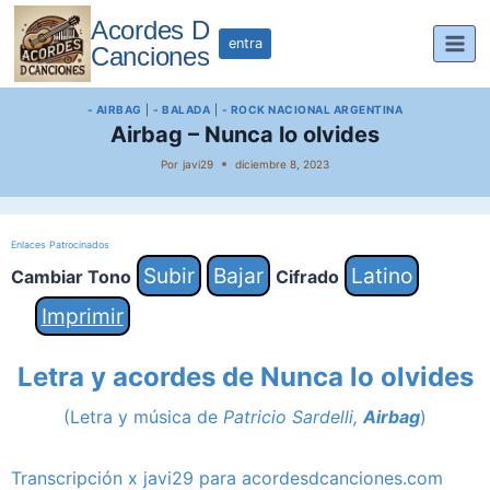
Saltar
Acordes D
al
entra
Canciones
contenido
- AIRBAG
|
- BALADA
|
- ROCK NACIONAL ARGENTINA
Airbag – Nunca lo olvides
Por
javi29
diciembre 8, 2023
Enlaces Patrocinados
Subir
Bajar
Latino
Cambiar Tono
Cifrado
Imprimir
Letra y acordes de Nunca lo olvides
(Letra y música de
Patricio Sardelli,
Airbag
)
Transcripción x javi29 para acordesdcanciones.com