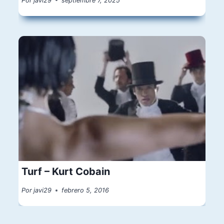
Por
javi29
septiembre 7, 2025
Turf – Kurt Cobain
Por
javi29
febrero 5, 2016