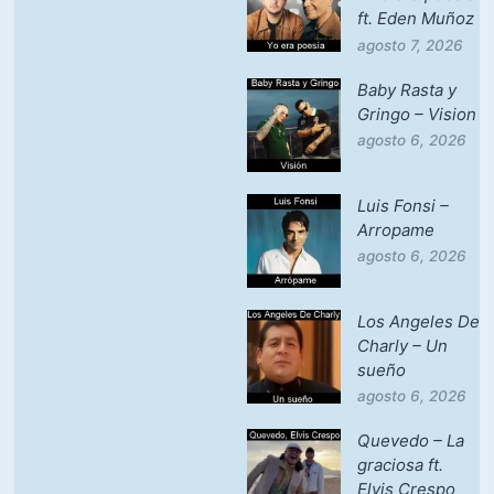
ft. Eden Muñoz
agosto 7, 2026
Baby Rasta y
Gringo – Vision
agosto 6, 2026
Luis Fonsi –
Arropame
agosto 6, 2026
Los Angeles De
Charly – Un
sueño
agosto 6, 2026
Quevedo – La
graciosa ft.
Elvis Crespo