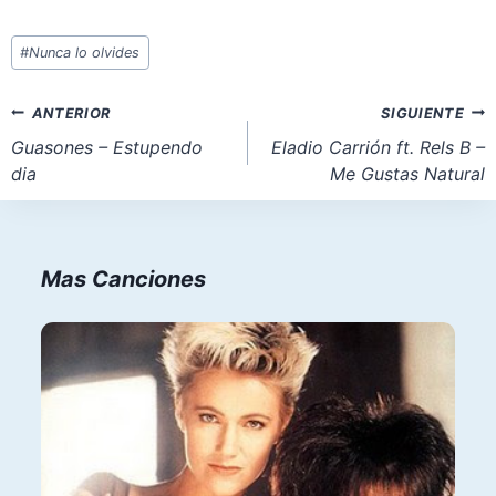
Etiquetas
#
Nunca lo olvides
de
la
Navegación
ANTERIOR
SIGUIENTE
entrada:
de
Guasones – Estupendo
Eladio Carrión ft. Rels B –
dia
Me Gustas Natural
entradas
Mas Canciones