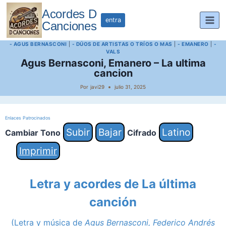
Saltar
Acordes D
al
entra
Canciones
contenido
- AGUS BERNASCONI
|
- DÚOS DE ARTISTAS O TRÍOS O MAS
|
- EMANERO
|
-
VALS
Agus Bernasconi, Emanero – La ultima
cancion
Por
javi29
julio 31, 2025
Enlaces Patrocinados
Subir
Bajar
Latino
Cambiar Tono
Cifrado
Imprimir
Letra y acordes de La última
canción
(Letra y música de
Agus Bernasconi, Federico Andrés