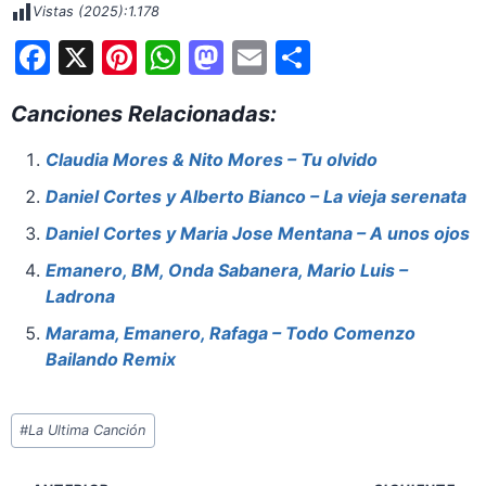
Vistas (2025):
1.178
F
X
Pi
W
M
E
S
a
nt
h
a
m
h
Canciones Relacionadas:
c
er
at
st
ai
ar
e
e
s
o
l
e
Claudia Mores & Nito Mores – Tu olvido
b
st
A
d
Daniel Cortes y Alberto Bianco – La vieja serenata
o
p
o
Daniel Cortes y Maria Jose Mentana – A unos ojos
o
p
n
Emanero, BM, Onda Sabanera, Mario Luis –
k
Ladrona
Marama, Emanero, Rafaga – Todo Comenzo
Bailando Remix
Etiquetas
#
La Ultima Canción
de
la