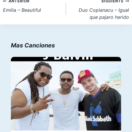
Navegación
ANTERIOR
SIGUIENTE
entrada:
de
Emilia – Beautiful
Duo Coplanacu – Igual
que pajaro herido
entradas
Mas Canciones