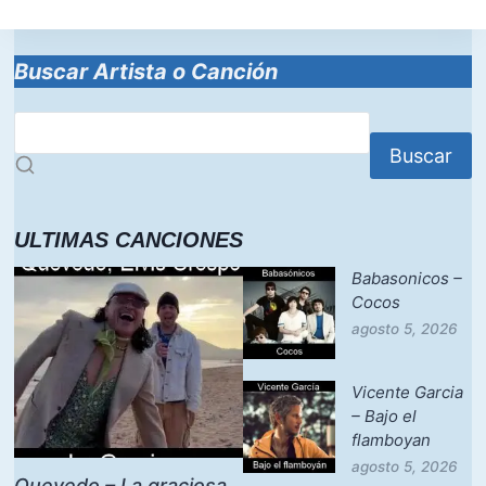
Buscar Artista o Canción
Buscar
ULTIMAS CANCIONES
Babasonicos –
Cocos
agosto 5, 2026
Vicente Garcia
– Bajo el
flamboyan
agosto 5, 2026
Quevedo – La graciosa