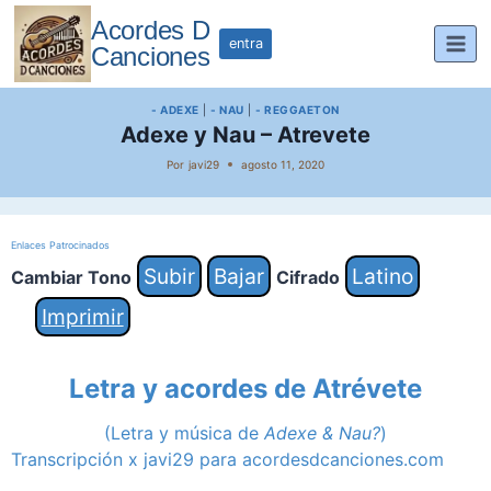
Saltar
Acordes D
al
entra
Canciones
contenido
- ADEXE
|
- NAU
|
- REGGAETON
Adexe y Nau – Atrevete
Por
javi29
agosto 11, 2020
Enlaces Patrocinados
Subir
Bajar
Latino
Cambiar Tono
Cifrado
Imprimir
Letra y acordes de Atrévete
(Letra y música de
Adexe & Nau?
)
Transcripción x javi29 para acordesdcanciones.com