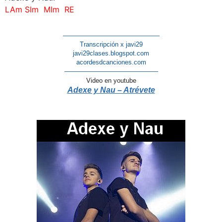
LAm SIm MIm RE
———————————————
Transcripción x javi29
javi29clases.blogspot.com
acordesdcanciones.com
——————————————–
Video en youtube
Adexe y Nau – Atrévete