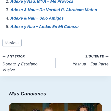
b
st
A
d
Adexe y Nau, MYA – Me Provoca
o
p
o
Adexe & Nau – De Verdad ft. Abraham Mateo
o
p
n
Adexe & Nau – Solo Amigos
k
Adexe y Nau – Andas En Mi Cabeza
Etiquetas
#
Atrévete
de
la
Navegación
ANTERIOR
SIGUIENTE
entrada:
de
Donato y Estefano –
Yashua – Esa Parte
Vuelve
entradas
Mas Canciones