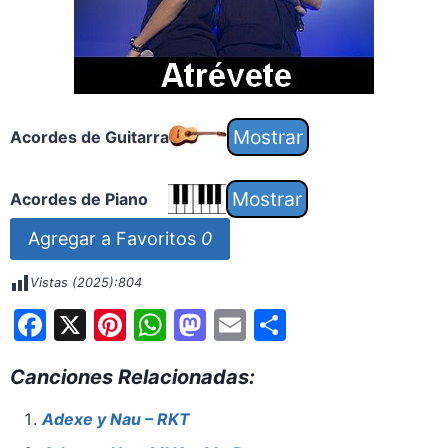
Acordes de Guitarra
Acordes de Piano
Agregar a Favoritos
0
Vistas (2025):
804
F
X
Pi
W
M
E
S
a
nt
h
a
m
h
Canciones Relacionadas:
c
er
at
st
ai
ar
e
e
s
o
l
e
Adexe y Nau – RKT