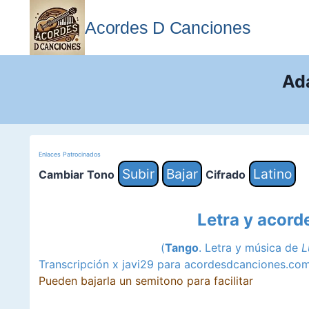
Saltar
al
Acordes D Canciones
contenido
Ad
Enlaces Patrocinados
Subir
Bajar
Latino
Cambiar Tono
Cifrado
Letra y acor
(
Tango
. Letra y música de
L
Transcripción x javi29 para acordesdcanciones.co
Pueden bajarla un semitono para facilitar