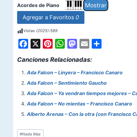
Acordes de Piano
Agregar a Favoritos
0
Vistas (2025):
589
F
X
Pi
W
M
E
S
a
nt
h
a
m
h
Canciones Relacionadas:
c
er
at
st
ai
ar
e
e
s
o
l
e
Ada Falcon – Linyera – Francisco Canaro
b
st
A
d
Ada Falcon – Sentimiento Gaucho
o
p
o
Ada Falcon – Ya vendran tiempos mejores – C
o
p
n
Ada Falcon – No mientas – Francisco Canaro
k
Alberto Arenas – Con la otra (con Francisco 
Etiquetas
#
Nada Mas