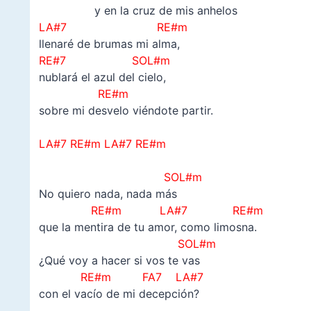
y en la cruz de mis anhelos
LA#7 RE#m
llenaré de brumas mi alma,
RE#7 SOL#m
nublará el azul del cielo,
RE#m
sobre mi desvelo viéndote partir.
–
LA#7 RE#m
LA#7 RE#m
–
SOL#m
No quiero nada, nada más
RE#m LA#7 RE#m
que la mentira de tu amor, como limosna.
SOL#m
¿Qué voy a hacer si vos te vas
RE#m FA7 LA#7
con el vacío de mi decepción?
–