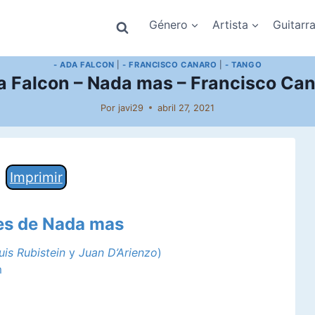
Género
Artista
Guitarr
- ADA FALCON
|
- FRANCISCO CANARO
|
- TANGO
a Falcon – Nada mas – Francisco Can
Por
javi29
abril 27, 2021
Imprimir
des de Nada mas
uis Rubistein
y
Juan D’Arienzo
)
m