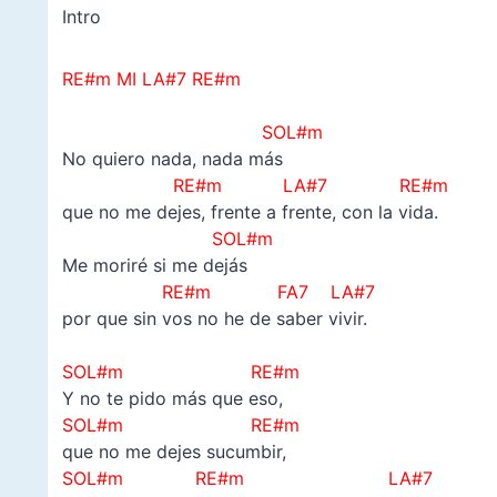
Intro
RE#m MI LA#7 RE#m
–
SOL#m
No quiero nada, nada más
RE#m LA#7 RE#m
que no me dejes, frente a frente, con la vida.
SOL#m
Me moriré si me dejás
RE#m FA7 LA#7
por que sin vos no he de saber vivir.
–
SOL#m RE#m
Y no te pido más que eso,
SOL#m RE#m
que no me dejes sucumbir,
SOL#m RE#m LA#7