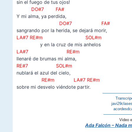
sin el fuego de tus ojos!
DO#7 FA#
Y mi alma, ya perdida,
DO#7 FA#
sangrando por la herida, se dejará morir,
LA#7 RE#m SOL#m
y en la cruz de mis anhelos
LA#7 RE#m
llenaré de brumas mi alma,
RE#7 SOL#m
nublará el azul del cielo,
RE#m
LA#7 RE#m
sobre mi desvelo viéndote partir.
———————
Transcrip
javi29clase
acordesdc
———————
Video 
Ada Falcón – Nada m