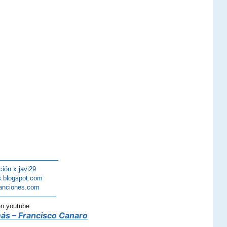
—————————–
ción x javi29
s.blogspot.com
anciones.com
—————————
en youtube
ás – Francisco Canaro