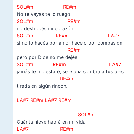
SOL#m RE#m
No te vayas te lo ruego,
SOL#m RE#m
no destrocés mi corazón,
SOL#m RE#m LA#7
si no lo hacés por amor hacelo por compasión
RE#m
pero por Dios no me dejés
SOL#m RE#m LA#7
jamás te molestaré, seré una sombra a tus pies,
RE#m
tirada en algún rincón.
–
LA#7 RE#m
LA#7 RE#m
–
SOL#m
Cuánta nieve habrá en mi vida
LA#7 RE#m