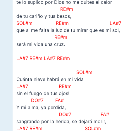
te lo suplico por Dios no me quites el calor
RE#m
de tu cariño y tus besos,
SOL#m RE#m LA#7
que si me falta la luz de tu mirar que es mi sol,
RE#m
será mi vida una cruz.
–
LA#7 RE#m
LA#7 RE#m
–
SOL#m
Cuánta nieve habrá en mi vida
LA#7 RE#m
sin el fuego de tus ojos!
DO#7 FA#
Y mi alma, ya perdida,
DO#7 FA#
sangrando por la herida, se dejará morir,
LA#7 RE#m SOL#m