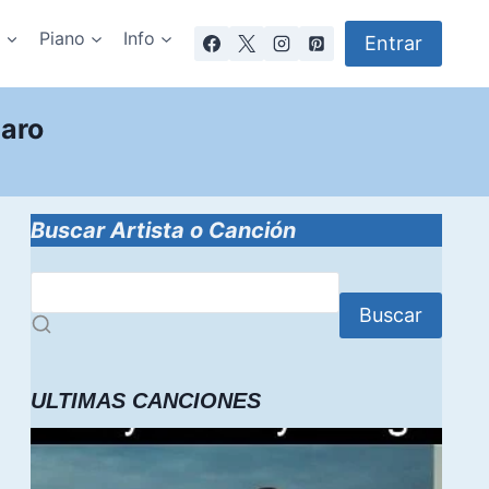
a
Piano
Info
Entrar
aro
Buscar Artista o Canción
Buscar
ULTIMAS CANCIONES