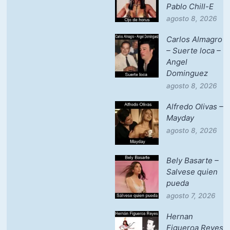
Pablo Chill-E
agosto 8, 2026
Carlos Almagro
– Suerte loca –
Angel
Dominguez
agosto 8, 2026
Alfredo Olivas –
Mayday
agosto 8, 2026
Bely Basarte –
Salvese quien
pueda
agosto 7, 2026
Hernan
Figueroa Reyes