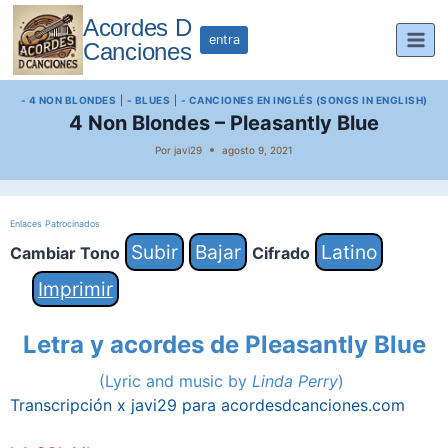
Saltar
Acordes D
al
entra
Canciones
contenido
- 4 NON BLONDES
|
- BLUES
|
- CANCIONES EN INGLÉS (SONGS IN ENGLISH)
4 Non Blondes – Pleasantly Blue
Por
javi29
agosto 9, 2021
Enlaces Patrocinados
Subir
Bajar
Latino
Cambiar Tono
Cifrado
Imprimir
Letra y acordes de Pleasantly Blue
(Lyric and music by
Linda Perry
)
Transcripción x javi29 para acordesdcanciones.com
–