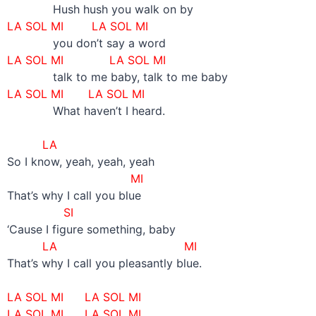
Hush hush you walk on by
LA SOL MI
LA SOL MI
you don’t say a word
LA SOL MI
LA SOL MI
talk to me baby, talk to me baby
LA SOL MI
LA SOL MI
What haven’t I heard.
–
LA
So I know, yeah, yeah, yeah
MI
That’s why I call you blue
SI
‘Cause I figure something, baby
LA
MI
That’s why I call you pleasantly blue.
–
LA SOL MI
LA SOL MI
LA SOL MI
LA SOL MI