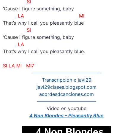
SI
‘Cause I figure something, baby
LA
MI
That’s why I call you pleasantly blue
SI
‘Cause I figure something, baby
LA
That’s why I call you pleasantly blue.
–
SI LA MI MI7
——————————————-
Transcripción x javi29
javi29clases.blogspot.com
acordesdcanciones.com
————————————–
Video en youtube
4 Non Blondes – Pleasantly Blue