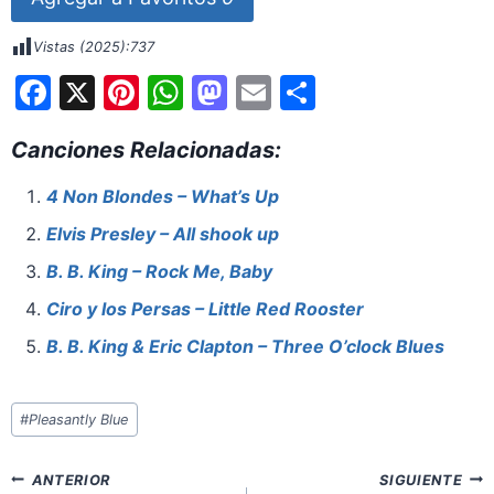
Vistas (2025):
737
F
X
Pi
W
M
E
S
a
nt
h
a
m
h
Canciones Relacionadas:
c
er
at
st
ai
ar
e
e
s
o
l
e
4 Non Blondes – What’s Up
b
st
A
d
Elvis Presley – All shook up
o
p
o
B. B. King – Rock Me, Baby
o
p
n
Ciro y los Persas – Little Red Rooster
k
B. B. King & Eric Clapton – Three O’clock Blues
Etiquetas
#
Pleasantly Blue
de
la
Navegación
ANTERIOR
SIGUIENTE
entrada: