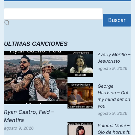
Buscar
ULTIMAS CANCIONES
Averly Morillo –
Jesucristo
agosto 9, 2026
George
Harrison – Got
my mind set on
you
Ryan Castro, Feid –
agosto 9, 2026
Mentira
Paloma Mami –
agosto 9, 2026
Ojo de horus ft.