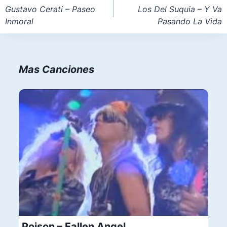
de
Gustavo Cerati – Paseo
Los Del Suquia – Y Va
Inmoral
Pasando La Vida
entradas
Mas Canciones
Poison – Fallen Angel