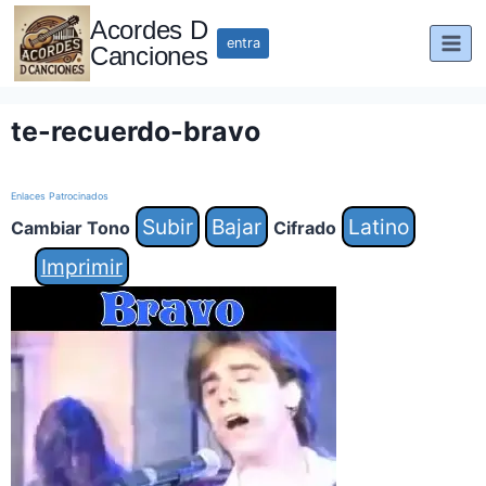
Saltar
Acordes D
al
entra
Canciones
contenido
te-recuerdo-bravo
Enlaces Patrocinados
Subir
Bajar
Latino
Cambiar Tono
Cifrado
Imprimir